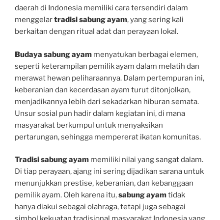
daerah di Indonesia memiliki cara tersendiri dalam
menggelar
tradisi sabung ayam
, yang sering kali
berkaitan dengan ritual adat dan perayaan lokal.
Budaya sabung ayam
menyatukan berbagai elemen,
seperti keterampilan pemilik ayam dalam melatih dan
merawat hewan peliharaannya. Dalam pertempuran ini,
keberanian dan kecerdasan ayam turut ditonjolkan,
menjadikannya lebih dari sekadarkan hiburan semata.
Unsur sosial pun hadir dalam kegiatan ini, di mana
masyarakat berkumpul untuk menyaksikan
pertarungan, sehingga mempererat ikatan komunitas.
Tradisi sabung ayam
memiliki nilai yang sangat dalam.
Di tiap perayaan, ajang ini sering dijadikan sarana untuk
menunjukkan prestise, keberanian, dan kebanggaan
pemilik ayam. Oleh karena itu,
sabung ayam
tidak
hanya diakui sebagai olahraga, tetapi juga sebagai
simbol kekuatan tradisional masyarakat Indonesia yang