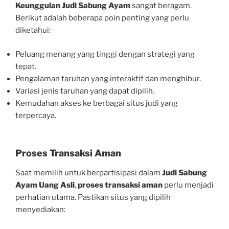
Keunggulan Judi Sabung Ayam
sangat beragam.
Berikut adalah beberapa poin penting yang perlu
diketahui:
Peluang menang yang tinggi dengan strategi yang
tepat.
Pengalaman taruhan yang interaktif dan menghibur.
Variasi jenis taruhan yang dapat dipilih.
Kemudahan akses ke berbagai situs judi yang
terpercaya.
Proses Transaksi Aman
Saat memilih untuk berpartisipasi dalam
Judi Sabung
Ayam Uang Asli
,
proses transaksi aman
perlu menjadi
perhatian utama. Pastikan situs yang dipilih
menyediakan: