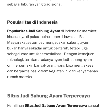
sebagai hiburan yang tradisional.
Popularitas di Indonesia
Popularitas Judi Sabung Ayam
di Indonesia meroket,
khususnya di pulau-pulau seperti Jawa dan Bali.
Masyarakat setempat mengadakan sabung ayam
bukan hanya sekadar untuk bertaruh, tetapi juga
sebagai cara untuk bersosialisasi. Dengan kemajuan
teknologi, terutama adanya agen judi sabung ayam
online, semakin banyak orang yang bisa mengakses
dan berpartisipasi dalam kegiatan ini dari kenyamanan
rumah mereka.
Situs Judi Sabung Ayam Terpercaya
Pemilihan
Situs Judi Sabung Ayam Terpercaya
sangat