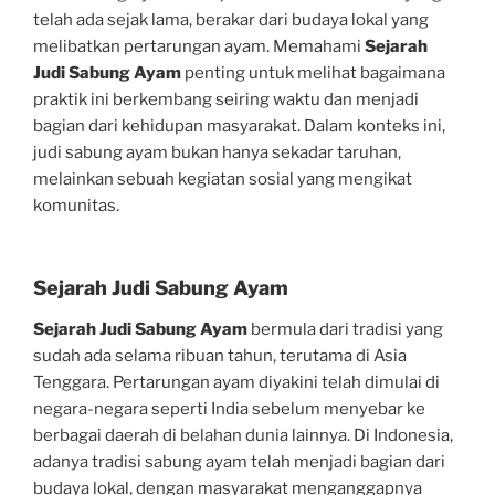
telah ada sejak lama, berakar dari budaya lokal yang
melibatkan pertarungan ayam. Memahami
Sejarah
Judi Sabung Ayam
penting untuk melihat bagaimana
praktik ini berkembang seiring waktu dan menjadi
bagian dari kehidupan masyarakat. Dalam konteks ini,
judi sabung ayam bukan hanya sekadar taruhan,
melainkan sebuah kegiatan sosial yang mengikat
komunitas.
Sejarah Judi Sabung Ayam
Sejarah Judi Sabung Ayam
bermula dari tradisi yang
sudah ada selama ribuan tahun, terutama di Asia
Tenggara. Pertarungan ayam diyakini telah dimulai di
negara-negara seperti India sebelum menyebar ke
berbagai daerah di belahan dunia lainnya. Di Indonesia,
adanya tradisi sabung ayam telah menjadi bagian dari
budaya lokal, dengan masyarakat menganggapnya