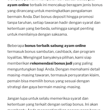
ayam online
terbaik ini mencakup beragam jenis bonus
yang dirancang untuk meningkatkan pengalaman
bermain Anda. Dari bonus deposit hingga promosi
tanpa taruhan, setiap tawaran hadir dengan syarat dan
ketentuan yang berbeda, sehingga sangat penting
untuk menilainya dengan saksama.
Beberapa
bonus terbaik sabung ayam online
termasuk bonus sambutan, cashback, dan program
loyalitas. Mengingat banyaknya pilihan, kami siap
memberikan
rekomendasi bonus judi
yang paling
menguntungkan bagi Anda. Dengan memahami detail
masing-masing tawaran, termasuk persyaratan klaim,
pemain bisa memilih bonus yang sesuai dengan
strategi dan gaya bermain masing-masing.
Jangan lupa untuk selalu memeriksa syarat dan
ketentuan yang terkait dengan setiap bonus. Ini akan