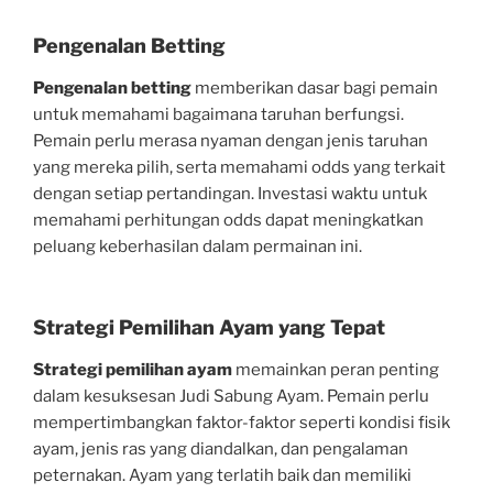
Pengenalan Betting
Pengenalan betting
memberikan dasar bagi pemain
untuk memahami bagaimana taruhan berfungsi.
Pemain perlu merasa nyaman dengan jenis taruhan
yang mereka pilih, serta memahami odds yang terkait
dengan setiap pertandingan. Investasi waktu untuk
memahami perhitungan odds dapat meningkatkan
peluang keberhasilan dalam permainan ini.
Strategi Pemilihan Ayam yang Tepat
Strategi pemilihan ayam
memainkan peran penting
dalam kesuksesan Judi Sabung Ayam. Pemain perlu
mempertimbangkan faktor-faktor seperti kondisi fisik
ayam, jenis ras yang diandalkan, dan pengalaman
peternakan. Ayam yang terlatih baik dan memiliki