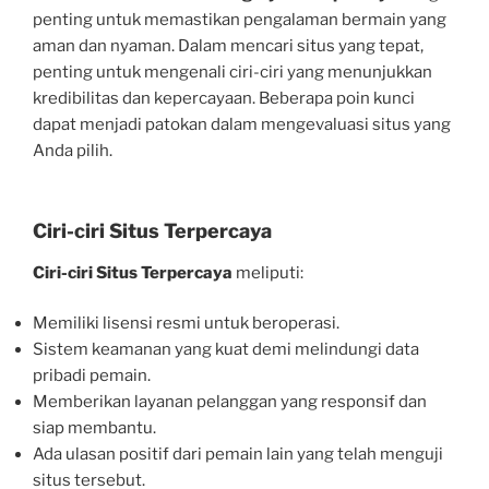
penting untuk memastikan pengalaman bermain yang
aman dan nyaman. Dalam mencari situs yang tepat,
penting untuk mengenali ciri-ciri yang menunjukkan
kredibilitas dan kepercayaan. Beberapa poin kunci
dapat menjadi patokan dalam mengevaluasi situs yang
Anda pilih.
Ciri-ciri Situs Terpercaya
Ciri-ciri Situs Terpercaya
meliputi:
Memiliki lisensi resmi untuk beroperasi.
Sistem keamanan yang kuat demi melindungi data
pribadi pemain.
Memberikan layanan pelanggan yang responsif dan
siap membantu.
Ada ulasan positif dari pemain lain yang telah menguji
situs tersebut.