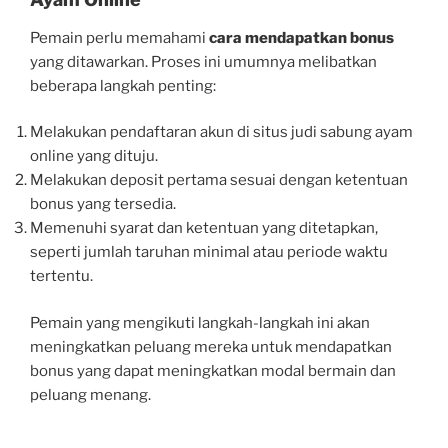
Pemain perlu memahami
cara mendapatkan bonus
yang ditawarkan. Proses ini umumnya melibatkan
beberapa langkah penting:
Melakukan pendaftaran akun di situs judi sabung ayam
online yang dituju.
Melakukan deposit pertama sesuai dengan ketentuan
bonus yang tersedia.
Memenuhi syarat dan ketentuan yang ditetapkan,
seperti jumlah taruhan minimal atau periode waktu
tertentu.
Pemain yang mengikuti langkah-langkah ini akan
meningkatkan peluang mereka untuk mendapatkan
bonus yang dapat meningkatkan modal bermain dan
peluang menang.