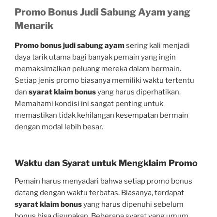
Promo Bonus Judi Sabung Ayam yang
Menarik
Promo bonus judi sabung ayam
sering kali menjadi
daya tarik utama bagi banyak pemain yang ingin
memaksimalkan peluang mereka dalam bermain.
Setiap jenis promo biasanya memiliki waktu tertentu
dan
syarat klaim bonus
yang harus diperhatikan.
Memahami kondisi ini sangat penting untuk
memastikan tidak kehilangan kesempatan bermain
dengan modal lebih besar.
Waktu dan Syarat untuk Mengklaim Promo
Pemain harus menyadari bahwa setiap promo bonus
datang dengan waktu terbatas. Biasanya, terdapat
syarat klaim bonus
yang harus dipenuhi sebelum
bonus bisa digunakan. Beberapa syarat yang umum