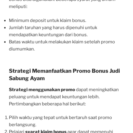
meliputi:
Minimum deposit untuk klaim bonus.
Jumlah taruhan yang harus dipenuhi untuk
mendapatkan keuntungan dari bonus.
Batas waktu untuk melakukan klaim setelah promo
diumumkan.
Strategi Memanfaatkan Promo Bonus Judi
Sabung Ayam
Strategi menggunakan promo
dapat meningkatkan
peluang untuk mendapat keuntungan lebih.
Pertimbangkan beberapa hal berikut:
Pilih waktu yang tepat untuk bertaruh saat promo
berlangsung.
Pelajari
syarat klaim bonus
agar dapat memenuhi