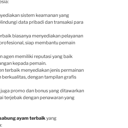
esia:
yediakan sistem keamanan yang
indungi data pribadi dan transaksi para
rbaik biasanya menyediakan pelayanan
 profesional, siap membantu pemain
n agen memiliki reputasi yang baik
angan kepada pemain.
n terbaik menyediakan jenis permainan
berkualitas, dengan tampilan grafis
 juga promo dan bonus yang ditawarkan
ai terjebak dengan penawaran yang
sabung ayam terbaik
yang
: