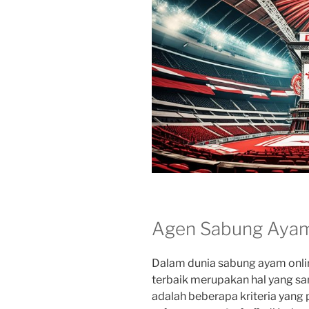
Agen Sabung Ayam
Dalam dunia sabung ayam onlin
terbaik merupakan hal yang sa
adalah beberapa kriteria yang 