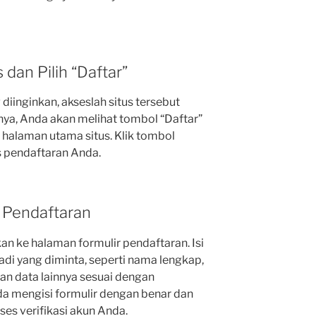
 dan Pilih “Daftar”
iinginkan, akseslah situs tersebut
nya, Anda akan melihat tombol “Daftar”
s halaman utama situs. Klik tombol
s pendaftaran Anda.
r Pendaftaran
an ke halaman formulir pendaftaran. Isi
adi yang diminta, seperti nama lengkap,
an data lainnya sesuai dengan
nda mengisi formulir dengan benar dan
es verifikasi akun Anda.