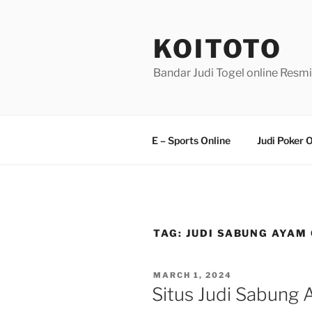
Skip
to
KOITOTO
content
Bandar Judi Togel online Res
E – Sports Online
Judi Poker 
TAG:
JUDI SABUNG AYAM
POSTED
MARCH 1, 2024
ON
Situs Judi Sabung 