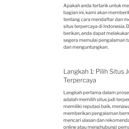
Apakah anda tertarik untuk m
bagian ini, kami akan member
tentang cara mendaftar dan m
situs terpercaya di Indonesia.
berikan, anda dapat melakuka
segera memulai pengalaman ta
dan menguntungkan.
Langkah 1: Pilih Situs
Terpercaya
Langkah pertama dalam pros
adalah memilih situs judi terp
memiliki reputasi baik, menaw
memberikan pengalaman berm
mencari ulasan dan rekomendas
online atau menghubungi pema