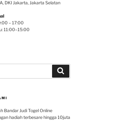
A, DKI Jakarta, Jakarta Selatan
al
9:00 – 17:00
u: 11:00–15:00
Search
AMI
h Bandar Judi Togel Online
gan hadiah terbesare hingga 10juta