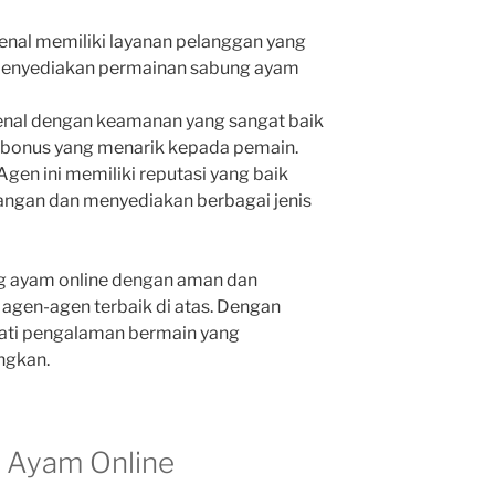
ikenal memiliki layanan pelanggan yang
 menyediakan permainan sabung ayam
rkenal dengan keamanan yang sangat baik
bonus yang menarik kepada pemain.
 Agen ini memiliki reputasi yang baik
ngan dan menyediakan berbagai jenis
ng ayam online dengan aman dan
i agen-agen terbaik di atas. Dengan
ati pengalaman bermain yang
ngkan.
g Ayam Online