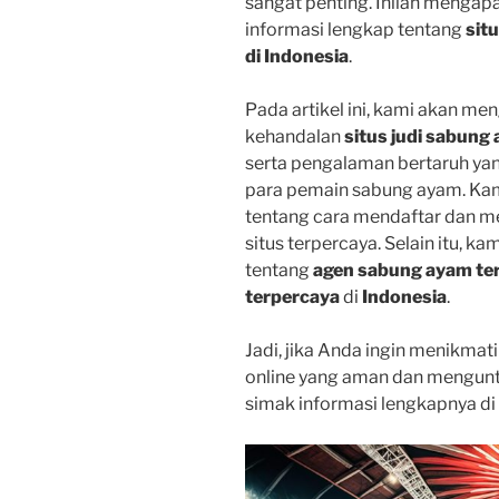
sangat penting. Inilah mengap
informasi lengkap tentang
sit
di Indonesia
.
Pada artikel ini, kami akan m
kehandalan
situs judi sabung
serta pengalaman bertaruh ya
para pemain sabung ayam. Ka
tentang cara mendaftar dan m
situs terpercaya. Selain itu, 
tentang
agen sabung ayam te
terpercaya
di
Indonesia
.
Jadi, jika Anda ingin menikma
online yang aman dan mengunt
simak informasi lengkapnya di ar