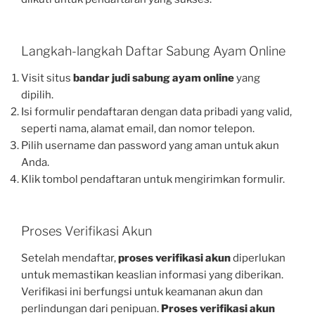
Langkah-langkah Daftar Sabung Ayam Online
Visit situs
bandar judi sabung ayam online
yang
dipilih.
Isi formulir pendaftaran dengan data pribadi yang valid,
seperti nama, alamat email, dan nomor telepon.
Pilih username dan password yang aman untuk akun
Anda.
Klik tombol pendaftaran untuk mengirimkan formulir.
Proses Verifikasi Akun
Setelah mendaftar,
proses verifikasi akun
diperlukan
untuk memastikan keaslian informasi yang diberikan.
Verifikasi ini berfungsi untuk keamanan akun dan
perlindungan dari penipuan.
Proses verifikasi akun