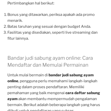
Pertimbangkan hal berikut:
Bonus yang ditawarkan, periksa apakah ada promo
menarik.
Batas taruhan yang sesuai dengan budget Anda.
Fasilitas yang disediakan, seperti live streaming dan
fitur lainnya.
Bandar judi sabung ayam online: Cara
Mendaftar dan Memulai Permainan
Untuk mulai bermain di
bandar judi sabung ayam
online
, pengguna perlu memahami langkah-langkah
penting dalam proses pendaftaran. Memiliki
pemahaman yang baik mengenai
cara daftar sabung
ayam
akan membantu mempermudah pengalaman
bermain. Berikut adalah beberapa langkah yang harus
diikuti untuk pendaftaran yang sukses.