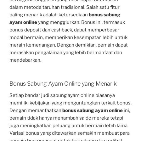
dalam metode taruhan tradisional. Salah satu fitur
paling menarik adalah ketersediaan
bonus sabung
ayam online
yang menggiurkan. Bonus ini, termasuk
bonus deposit dan cashback, dapat memperbesar
modal bermain, memberikan kesempatan lebih untuk
meraih kemenangan. Dengan demikian, pemain dapat
merasakan pengalaman yang lebih bermanfaat dan
mendebarkan.
Bonus Sabung Ayam Online yang Menarik
Setiap bandar judi sabung ayam online biasanya
memiliki kebijakan yang menguntungkan terkait bonus.
Dengan memanfaatkan
bonus sabung ayam online
ini,
pemain tidak hanya menambah saldo mereka tetapi
juga meningkatkan peluang untuk bermain lebih lama.
Variasi bonus yang ditawarkan semakin membuat para
pemain bersemangat untuk bergabung dan terlibat