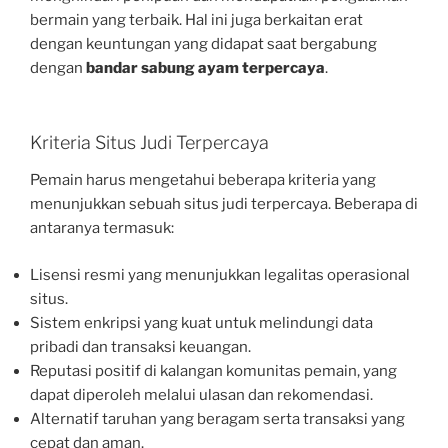
bermain yang terbaik. Hal ini juga berkaitan erat
dengan keuntungan yang didapat saat bergabung
dengan
bandar sabung ayam terpercaya
.
Kriteria Situs Judi Terpercaya
Pemain harus mengetahui beberapa kriteria yang
menunjukkan sebuah situs judi terpercaya. Beberapa di
antaranya termasuk:
Lisensi resmi yang menunjukkan legalitas operasional
situs.
Sistem enkripsi yang kuat untuk melindungi data
pribadi dan transaksi keuangan.
Reputasi positif di kalangan komunitas pemain, yang
dapat diperoleh melalui ulasan dan rekomendasi.
Alternatif taruhan yang beragam serta transaksi yang
cepat dan aman.