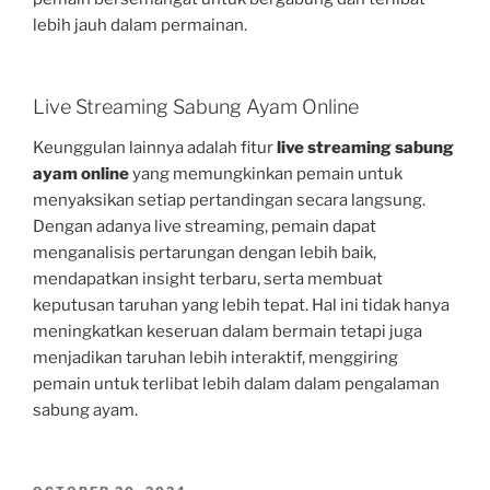
lebih jauh dalam permainan.
Live Streaming Sabung Ayam Online
Keunggulan lainnya adalah fitur
live streaming sabung
ayam online
yang memungkinkan pemain untuk
menyaksikan setiap pertandingan secara langsung.
Dengan adanya live streaming, pemain dapat
menganalisis pertarungan dengan lebih baik,
mendapatkan insight terbaru, serta membuat
keputusan taruhan yang lebih tepat. Hal ini tidak hanya
meningkatkan keseruan dalam bermain tetapi juga
menjadikan taruhan lebih interaktif, menggiring
pemain untuk terlibat lebih dalam dalam pengalaman
sabung ayam.
POSTED