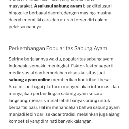
masyarakat.
Asal usul sabung ayam
bisa ditelusuri
hingga ke berbagai daerah, dengan masing-masing
daerah memiliki cara dan aturan tersendiri dalam
pelaksanaannya.
Perkembangan Popularitas Sabung Ayam
Seiring berjalannya waktu, popularitas sabung ayam
Indonesia semakin meningkat. Faktor-faktor seperti
media sosial dan kemudahan akses ke situs judi
sabung ayam online
memberikan kontribusi besar.
Saat ini, berbagai platform menyediakan informasi dan
menyajikan pertandingan sabung ayam secara
langsung, menarik minat lebih banyak orang untuk
berpartisipasi. Hal ini menandakan bahwa sabung ayam
menjadi lebih dari sekadar tradisi, melainkan juga ajang
kompetisi yang diminati banyak kalangan.