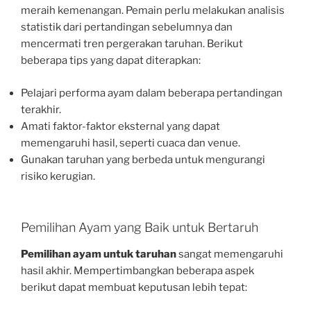
meraih kemenangan. Pemain perlu melakukan analisis
statistik dari pertandingan sebelumnya dan
mencermati tren pergerakan taruhan. Berikut
beberapa tips yang dapat diterapkan:
Pelajari performa ayam dalam beberapa pertandingan
terakhir.
Amati faktor-faktor eksternal yang dapat
memengaruhi hasil, seperti cuaca dan venue.
Gunakan taruhan yang berbeda untuk mengurangi
risiko kerugian.
Pemilihan Ayam yang Baik untuk Bertaruh
Pemilihan ayam untuk taruhan
sangat memengaruhi
hasil akhir. Mempertimbangkan beberapa aspek
berikut dapat membuat keputusan lebih tepat: