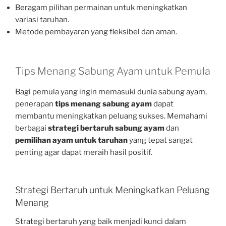
Beragam pilihan permainan untuk meningkatkan
variasi taruhan.
Metode pembayaran yang fleksibel dan aman.
Tips Menang Sabung Ayam untuk Pemula
Bagi pemula yang ingin memasuki dunia sabung ayam,
penerapan
tips menang sabung ayam
dapat
membantu meningkatkan peluang sukses. Memahami
berbagai
strategi bertaruh sabung ayam
dan
pemilihan ayam untuk taruhan
yang tepat sangat
penting agar dapat meraih hasil positif.
Strategi Bertaruh untuk Meningkatkan Peluang
Menang
Strategi bertaruh yang baik menjadi kunci dalam