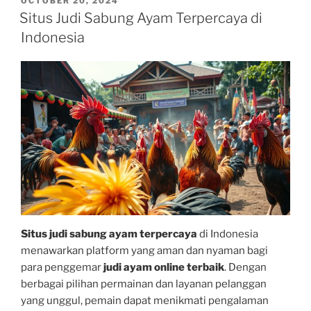
OCTOBER 20, 2024
ON
Situs Judi Sabung Ayam Terpercaya di
Indonesia
Situs judi sabung ayam terpercaya
di Indonesia
menawarkan platform yang aman dan nyaman bagi
para penggemar
judi ayam online terbaik
. Dengan
berbagai pilihan permainan dan layanan pelanggan
yang unggul, pemain dapat menikmati pengalaman