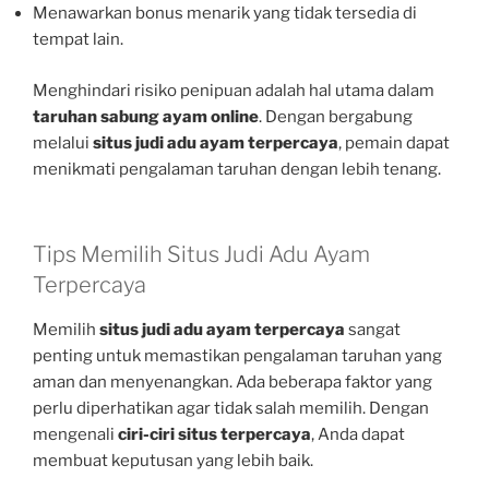
Menawarkan bonus menarik yang tidak tersedia di
tempat lain.
Menghindari risiko penipuan adalah hal utama dalam
taruhan sabung ayam online
. Dengan bergabung
melalui
situs judi adu ayam terpercaya
, pemain dapat
menikmati pengalaman taruhan dengan lebih tenang.
Tips Memilih Situs Judi Adu Ayam
Terpercaya
Memilih
situs judi adu ayam terpercaya
sangat
penting untuk memastikan pengalaman taruhan yang
aman dan menyenangkan. Ada beberapa faktor yang
perlu diperhatikan agar tidak salah memilih. Dengan
mengenali
ciri-ciri situs terpercaya
, Anda dapat
membuat keputusan yang lebih baik.