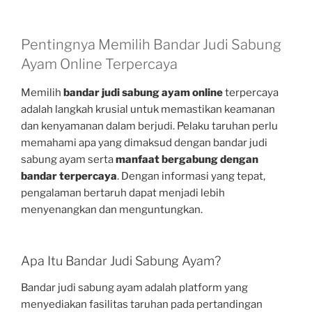
Pentingnya Memilih Bandar Judi Sabung
Ayam Online Terpercaya
Memilih
bandar judi sabung ayam online
terpercaya
adalah langkah krusial untuk memastikan keamanan
dan kenyamanan dalam berjudi. Pelaku taruhan perlu
memahami apa yang dimaksud dengan bandar judi
sabung ayam serta
manfaat bergabung dengan
bandar terpercaya
. Dengan informasi yang tepat,
pengalaman bertaruh dapat menjadi lebih
menyenangkan dan menguntungkan.
Apa Itu Bandar Judi Sabung Ayam?
Bandar judi sabung ayam adalah platform yang
menyediakan fasilitas taruhan pada pertandingan