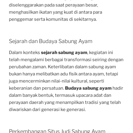
diselenggarakan pada saat perayaan besar,
menghasilkan ikatan yang kuat di antara para
penggemar serta komunitas di sekitarnya.
Sejarah dan Budaya Sabung Ayam
Dalam konteks
sejarah sabung ayam
, kegiatan ini
telah mengalami berbagai transformasi seiring dengan
perubahan zaman. Keterlibatan dalam sabung ayam
bukan hanya melibatkan adu fisik antara ayam, tetapi
juga mencerminkan nilai-nilai kultural, seperti
keberanian dan persatuan.
Budaya sabung ayam
hadir
dalam banyak bentuk, termasuk upacara adat dan
perayaan daerah yang menampilkan tradisi yang telah
diwariskan dari generasi ke generasi.
Perkembangan Situs Judi Sabung Ayam