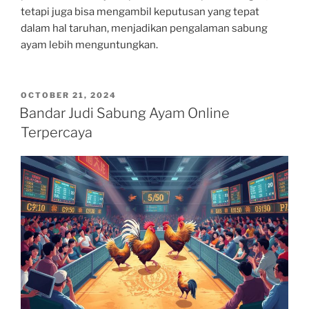
tetapi juga bisa mengambil keputusan yang tepat
dalam hal taruhan, menjadikan pengalaman sabung
ayam lebih menguntungkan.
POSTED
OCTOBER 21, 2024
ON
Bandar Judi Sabung Ayam Online
Terpercaya