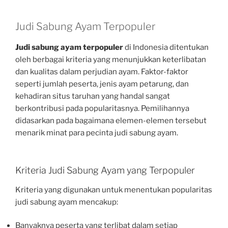
Judi Sabung Ayam Terpopuler
Judi sabung ayam terpopuler
di Indonesia ditentukan
oleh berbagai kriteria yang menunjukkan keterlibatan
dan kualitas dalam perjudian ayam. Faktor-faktor
seperti jumlah peserta, jenis ayam petarung, dan
kehadiran situs taruhan yang handal sangat
berkontribusi pada popularitasnya. Pemilihannya
didasarkan pada bagaimana elemen-elemen tersebut
menarik minat para pecinta judi sabung ayam.
Kriteria Judi Sabung Ayam yang Terpopuler
Kriteria yang digunakan untuk menentukan popularitas
judi sabung ayam mencakup:
Banyaknya peserta yang terlibat dalam setiap