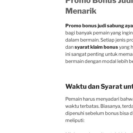
Promo Bonus Jud
Menarik
Promo bonus judi sabung ay
bagi banyak pemain yang ing
dalam bermain. Setiap jenis p
dan
syarat klaim bonus
yang h
ini sangat penting untuk mema
bermain dengan modal lebih be
Waktu dan Syarat u
Pemain harus menyadari bahw
waktu terbatas. Biasanya, ter
dipenuhi sebelum bonus bisa 
meliputi: