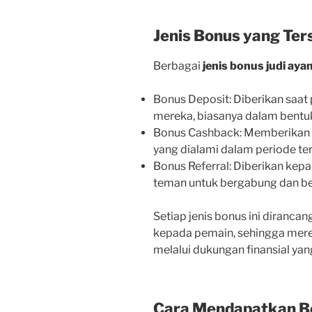
Jenis Bonus yang Ter
Berbagai
jenis bonus judi aya
Bonus Deposit: Diberikan saa
mereka, biasanya dalam bentuk
Bonus Cashback: Memberikan 
yang dialami dalam periode ter
Bonus Referral: Diberikan kep
teman untuk bergabung dan b
Setiap jenis bonus ini diranc
kepada pemain, sehingga mere
melalui dukungan finansial yang
Cara Mendapatkan B