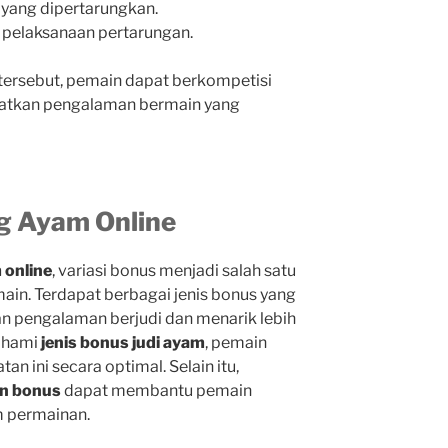
yang dipertarungkan.
pelaksanaan pertarungan.
ersebut, pemain dapat berkompetisi
patkan pengalaman bermain yang
g Ayam Online
 online
, variasi bonus menjadi salah satu
ain. Terdapat berbagai jenis bonus yang
n pengalaman berjudi dan menarik lebih
ahami
jenis bonus judi ayam
, pemain
 ini secara optimal. Selain itu,
n bonus
dapat membantu pemain
m permainan.