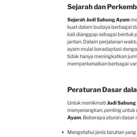
Sejarah dan Perkemb
Sejarah Judi Sabung Ayam
me
kuat dalam budaya berbagai dae
kali dianggap sebagai bentuk 
jantan. Dalam perjalanan waktu,
ayam mulai beradaptasi denga
tidak hanya meningkatkan juml
memperkenalkan berbagai vari
Peraturan Dasar dal
Untuk menikmati
Judi Sabung
menyenangkan, penting untu
Ayam
. Beberapa aturan dasar 
Mengetahui jenis taruhan yang