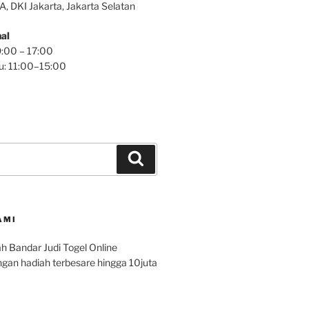
A, DKI Jakarta, Jakarta Selatan
al
9:00 – 17:00
u: 11:00–15:00
Search
AMI
h Bandar Judi Togel Online
gan hadiah terbesare hingga 10juta