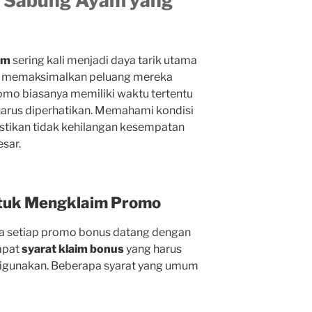
i Sabung Ayam yang
am
sering kali menjadi daya tarik utama
in memaksimalkan peluang mereka
romo biasanya memiliki waktu tertentu
arus diperhatikan. Memahami kondisi
stikan tidak kehilangan kesempatan
sar.
ntuk Mengklaim Promo
a setiap promo bonus datang dengan
dapat
syarat klaim bonus
yang harus
digunakan. Beberapa syarat yang umum