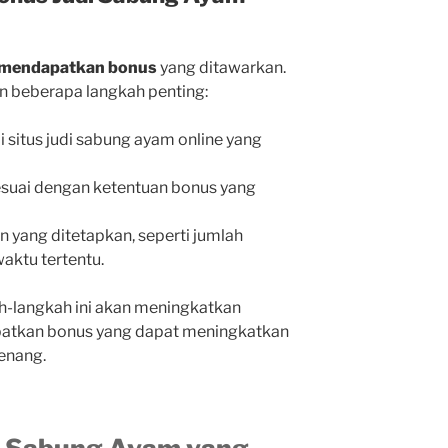
 mendapatkan bonus
yang ditawarkan.
n beberapa langkah penting:
 situs judi sabung ayam online yang
suai dengan ketentuan bonus yang
 yang ditetapkan, seperti jumlah
aktu tertentu.
h-langkah ini akan meningkatkan
atkan bonus yang dapat meningkatkan
enang.