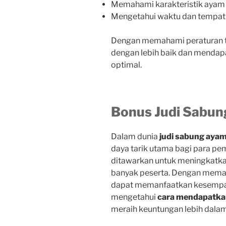
Memahami karakteristik ayam 
Mengetahui waktu dan tempat 
Dengan memahami peraturan t
dengan lebih baik dan menda
optimal.
Bonus Judi Sabun
Dalam dunia
judi sabung ayam
daya tarik utama bagi para pem
ditawarkan untuk meningkatka
banyak peserta. Dengan mem
dapat memanfaatkan kesempatan
mengetahui
cara mendapatka
meraih keuntungan lebih dala