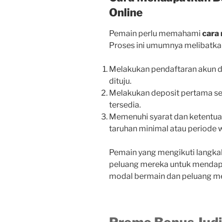
Online
Pemain perlu memahami
cara
Proses ini umumnya melibatka
Melakukan pendaftaran akun di
dituju.
Melakukan deposit pertama se
tersedia.
Memenuhi syarat dan ketentuan
taruhan minimal atau periode w
Pemain yang mengikuti langka
peluang mereka untuk mendap
modal bermain dan peluang m