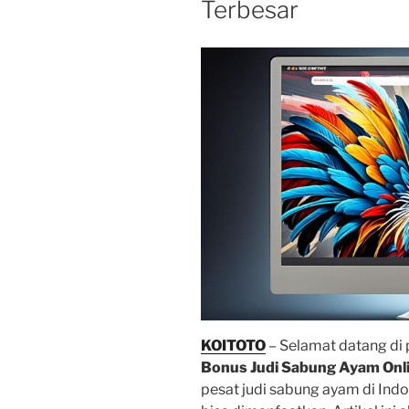
Terbesar
KOITOTO
– Selamat datang di
Bonus Judi Sabung Ayam Onl
pesat judi sabung ayam di Ind