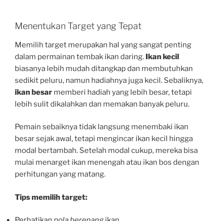
Menentukan Target yang Tepat
Memilih target merupakan hal yang sangat penting
dalam permainan tembak ikan daring.
Ikan kecil
biasanya lebih mudah ditangkap dan membutuhkan
sedikit peluru, namun hadiahnya juga kecil. Sebaliknya,
ikan besar
memberi hadiah yang lebih besar, tetapi
lebih sulit dikalahkan dan memakan banyak peluru.
Pemain sebaiknya tidak langsung menembaki ikan
besar sejak awal, tetapi mengincar ikan kecil hingga
modal bertambah. Setelah modal cukup, mereka bisa
mulai menarget ikan menengah atau ikan bos dengan
perhitungan yang matang.
Tips memilih target:
Perhatikan
pola berenang
ikan.