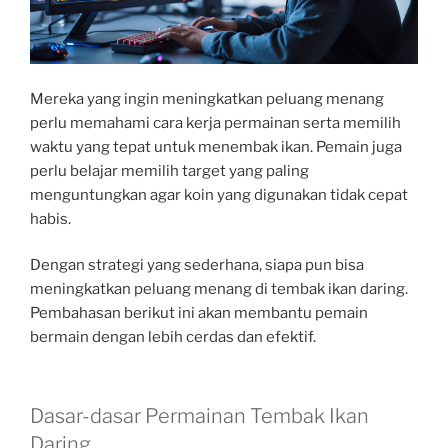
Mereka yang ingin meningkatkan peluang menang
perlu memahami cara kerja permainan serta memilih
waktu yang tepat untuk menembak ikan. Pemain juga
perlu belajar memilih target yang paling
menguntungkan agar koin yang digunakan tidak cepat
habis.
Dengan strategi yang sederhana, siapa pun bisa
meningkatkan peluang menang di tembak ikan daring.
Pembahasan berikut ini akan membantu pemain
bermain dengan lebih cerdas dan efektif.
Dasar-dasar Permainan Tembak Ikan
Daring