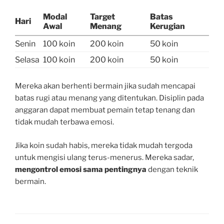
Modal
Target
Batas
Hari
Awal
Menang
Kerugian
Senin
100 koin
200 koin
50 koin
Selasa
100 koin
200 koin
50 koin
Mereka akan berhenti bermain jika sudah mencapai
batas rugi atau menang yang ditentukan. Disiplin pada
anggaran dapat membuat pemain tetap tenang dan
tidak mudah terbawa emosi.
Jika koin sudah habis, mereka tidak mudah tergoda
untuk mengisi ulang terus-menerus. Mereka sadar,
mengontrol emosi sama pentingnya
dengan teknik
bermain.