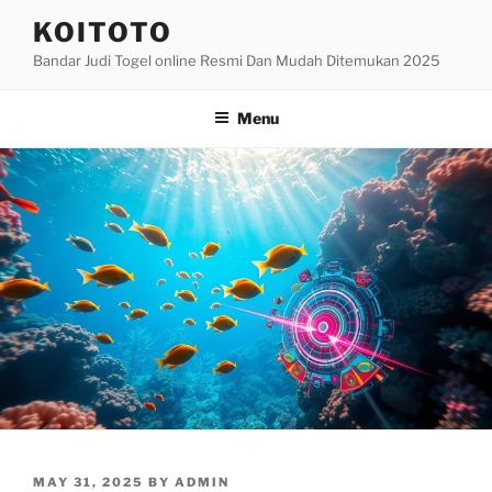
Skip
KOITOTO
to
Bandar Judi Togel online Resmi Dan Mudah Ditemukan 2025
content
Menu
POSTED
MAY 31, 2025
BY
ADMIN