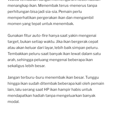
menangkap ikan. Menembak terus-menerus tanpa
perhitungan bisa jadi sia-sia. Pemain perlu
memperhatikan pergerakan ikan dan mengambil
momen yang tepat untuk menembak.
Gunakan fitur
auto-fire
hanya saat yakin mengenai
target, bukan setiap waktu. Jika ikan bergerak cepat
atau akan keluar dari layar, lebih baik simpan peluru.
Tembakkan peluru saat banyak ikan lewat dalam satu
arah, sehingga peluang mengenai beberapa ikan
sekaligus lebih besar.
Jangan terburu-buru menembak ikan besar. Tunggu
hingga ikan sudah ditembak beberapa kali oleh pemain
lain, lalu serang saat HP ikan hampir habis untuk
mendapatkan hadiah tanpa mengeluarkan banyak
modal.