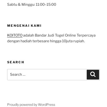
Sabtu & Minggu: 11:00–15:00
MENGENAI KAMI
KOITOTO
adalah Bandar Judi Togel Online Terpercaya
dengan hadiah terbesare hingga 10juta rupiah.
SEARCH
Search
Search
for:
Proudly powered by WordPress