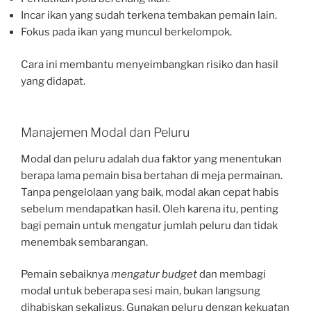
Incar ikan yang sudah terkena tembakan pemain lain.
Fokus pada ikan yang muncul berkelompok.
Cara ini membantu menyeimbangkan risiko dan hasil
yang didapat.
Manajemen Modal dan Peluru
Modal dan peluru adalah dua faktor yang menentukan
berapa lama pemain bisa bertahan di meja permainan.
Tanpa pengelolaan yang baik, modal akan cepat habis
sebelum mendapatkan hasil. Oleh karena itu, penting
bagi pemain untuk mengatur jumlah peluru dan tidak
menembak sembarangan.
Pemain sebaiknya
mengatur budget
dan membagi
modal untuk beberapa sesi main, bukan langsung
dihabiskan sekaligus. Gunakan peluru dengan kekuatan