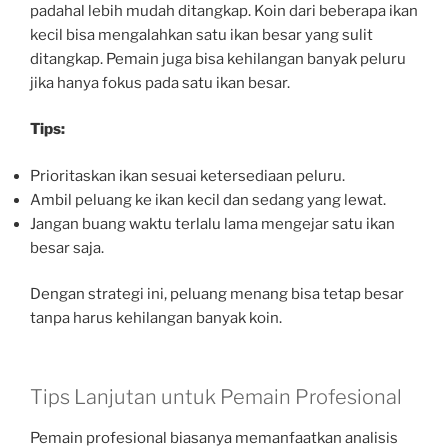
padahal lebih mudah ditangkap. Koin dari beberapa ikan
kecil bisa mengalahkan satu ikan besar yang sulit
ditangkap. Pemain juga bisa kehilangan banyak peluru
jika hanya fokus pada satu ikan besar.
Tips:
Prioritaskan ikan sesuai ketersediaan peluru.
Ambil peluang ke ikan kecil dan sedang yang lewat.
Jangan buang waktu terlalu lama mengejar satu ikan
besar saja.
Dengan strategi ini, peluang menang bisa tetap besar
tanpa harus kehilangan banyak koin.
Tips Lanjutan untuk Pemain Profesional
Pemain profesional biasanya memanfaatkan analisis