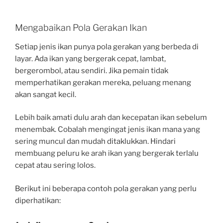
Mengabaikan Pola Gerakan Ikan
Setiap jenis ikan punya pola gerakan yang berbeda di
layar. Ada ikan yang bergerak cepat, lambat,
bergerombol, atau sendiri. Jika pemain tidak
memperhatikan gerakan mereka, peluang menang
akan sangat kecil.
Lebih baik amati dulu arah dan kecepatan ikan sebelum
menembak. Cobalah mengingat jenis ikan mana yang
sering muncul dan mudah ditaklukkan. Hindari
membuang peluru ke arah ikan yang bergerak terlalu
cepat atau sering lolos.
Berikut ini beberapa contoh pola gerakan yang perlu
diperhatikan: