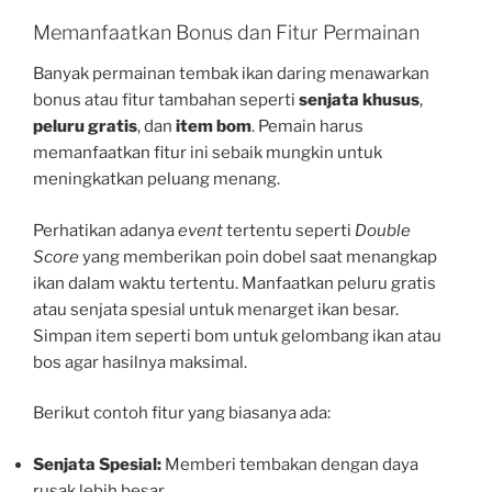
Memanfaatkan Bonus dan Fitur Permainan
Banyak permainan tembak ikan daring menawarkan
bonus atau fitur tambahan seperti
senjata khusus
,
peluru gratis
, dan
item bom
. Pemain harus
memanfaatkan fitur ini sebaik mungkin untuk
meningkatkan peluang menang.
Perhatikan adanya
event
tertentu seperti
Double
Score
yang memberikan poin dobel saat menangkap
ikan dalam waktu tertentu. Manfaatkan peluru gratis
atau senjata spesial untuk menarget ikan besar.
Simpan item seperti bom untuk gelombang ikan atau
bos agar hasilnya maksimal.
Berikut contoh fitur yang biasanya ada:
Senjata Spesial:
Memberi tembakan dengan daya
rusak lebih besar.