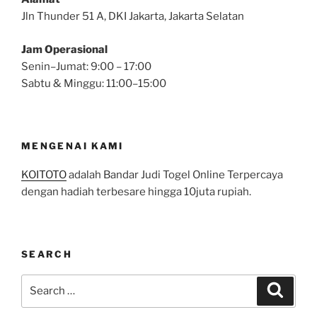
Jln Thunder 51 A, DKI Jakarta, Jakarta Selatan
Jam Operasional
Senin–Jumat: 9:00 – 17:00
Sabtu & Minggu: 11:00–15:00
MENGENAI KAMI
KOITOTO
adalah Bandar Judi Togel Online Terpercaya
dengan hadiah terbesare hingga 10juta rupiah.
SEARCH
Search
Search
for: