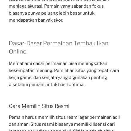
menjaga akurasi. Pemain yang sabar dan fokus
biasanya punya peluang lebih besar untuk
mendapatkan banyak skor.
Dasar-Dasar Permainan Tembak Ikan
Online
Memahami dasar permainan bisa meningkatkan
kesempatan menang. Pemilihan situs yang tepat, cara
kerja game, dan senjata yang digunakan penting
diketahui pemain untuk hasil optimal.
Cara Memilih Situs Resmi
Pemain harus memilih situs resmi agar permainan adil
dan aman. Situs resmi biasanya memiliki lisensi dari