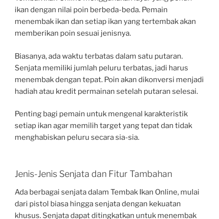
ikan dengan nilai poin berbeda-beda. Pemain
menembak ikan dan setiap ikan yang tertembak akan
memberikan poin sesuai jenisnya.
Biasanya, ada waktu terbatas dalam satu putaran.
Senjata memiliki jumlah peluru terbatas, jadi harus
menembak dengan tepat. Poin akan dikonversi menjadi
hadiah atau kredit permainan setelah putaran selesai.
Penting bagi pemain untuk mengenal karakteristik
setiap ikan agar memilih target yang tepat dan tidak
menghabiskan peluru secara sia-sia.
Jenis-Jenis Senjata dan Fitur Tambahan
Ada berbagai senjata dalam Tembak Ikan Online, mulai
dari pistol biasa hingga senjata dengan kekuatan
khusus. Senjata dapat ditingkatkan untuk menembak