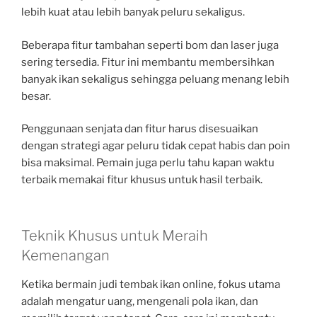
lebih kuat atau lebih banyak peluru sekaligus.
Beberapa fitur tambahan seperti bom dan laser juga
sering tersedia. Fitur ini membantu membersihkan
banyak ikan sekaligus sehingga peluang menang lebih
besar.
Penggunaan senjata dan fitur harus disesuaikan
dengan strategi agar peluru tidak cepat habis dan poin
bisa maksimal. Pemain juga perlu tahu kapan waktu
terbaik memakai fitur khusus untuk hasil terbaik.
Teknik Khusus untuk Meraih
Kemenangan
Ketika bermain judi tembak ikan online, fokus utama
adalah mengatur uang, mengenali pola ikan, dan