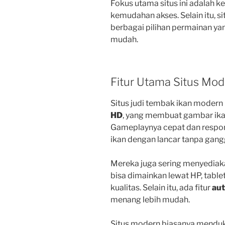
Fokus utama situs ini adalah k
kemudahan akses. Selain itu, s
berbagai pilihan permainan ya
mudah.
Fitur Utama Situs Mo
Situs judi tembak ikan modern 
HD
, yang membuat gambar ikan
Gameplaynya cepat dan respo
ikan dengan lancar tanpa gang
Mereka juga sering menyediak
bisa dimainkan lewat HP, table
kualitas. Selain itu, ada fitur
aut
menang lebih mudah.
Situs modern biasanya mendu