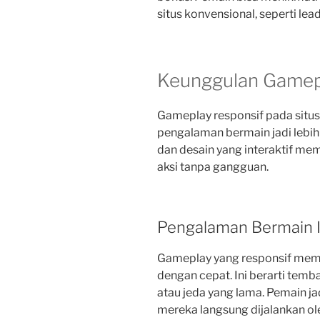
situs konvensional, seperti l
Keunggulan Gamep
Gameplay responsif pada situ
pengalaman bermain jadi lebih 
dan desain yang interaktif m
aksi tanpa gangguan.
Pengalaman Bermain I
Gameplay yang responsif mem
dengan cepat. Ini berarti temb
atau jeda yang lama. Pemain jad
mereka langsung dijalankan o