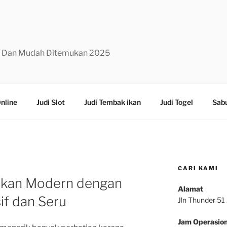
mi Dan Mudah Ditemukan 2025
Online
Judi Slot
Judi Tembak ikan
Judi Togel
Sab
CARI KAMI
 Ikan Modern dengan
Alamat
f dan Seru
Jln Thunder 51 
Jam Operasion