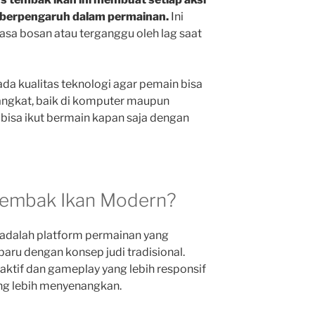
n berpengaruh dalam permainan.
Ini
asa bosan atau terganggu oleh lag saat
da kualitas teknologi agar pemain bisa
angkat, baik di komputer maupun
 bisa ikut bermain kapan saja dengan
 Tembak Ikan Modern?
 adalah platform permainan yang
ru dengan konsep judi tradisional.
aktif dan gameplay yang lebih responsif
ng lebih menyenangkan.