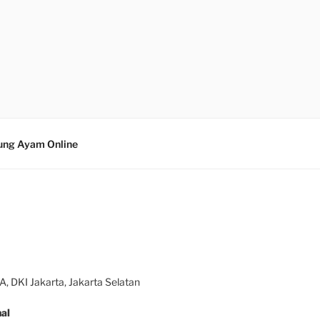
ung Ayam Online
A, DKI Jakarta, Jakarta Selatan
al