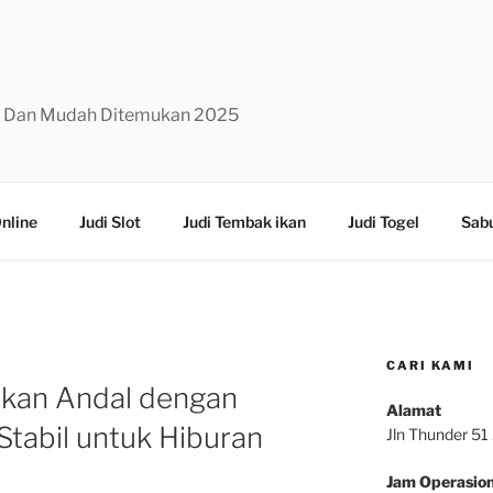
mi Dan Mudah Ditemukan 2025
Online
Judi Slot
Judi Tembak ikan
Judi Togel
Sab
CARI KAMI
 Ikan Andal dengan
Alamat
tabil untuk Hiburan
Jln Thunder 51 
Jam Operasion