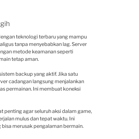
gih
 dengan teknologi terbaru yang mampu
ligus tanpa menyebabkan lag. Server
engan metode keamanan seperti
emain tetap aman.
 sistem backup yang aktif. Jika satu
rver cadangan langsung menjalankan
tas permainan. Ini membuat koneksi
t penting agar seluruh aksi dalam game,
rjalan mulus dan tepat waktu. Ini
 bisa merusak pengalaman bermain.