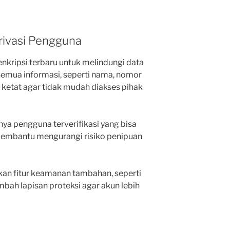
ivasi Pengguna
nkripsi terbaru untuk melindungi data
 Semua informasi, seperti nama, nomor
 ketat agar tidak mudah diakses pihak
anya pengguna terverifikasi yang bisa
i membantu mengurangi risiko penipuan
an fitur keamanan tambahan, seperti
mbah lapisan proteksi agar akun lebih