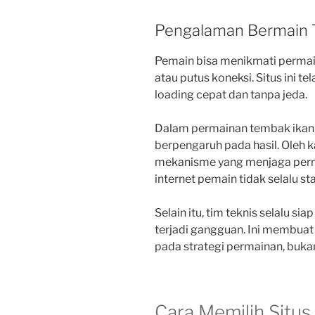
Pengalaman Bermain 
Pemain bisa menikmati permai
atau putus koneksi. Situs ini 
loading cepat dan tanpa jeda.
Dalam permainan tembak ikan,
berpengaruh pada hasil. Oleh 
mekanisme yang menjaga perma
internet pemain tidak selalu sta
Selain itu, tim teknis selalu s
terjadi gangguan. Ini membua
pada strategi permainan, buka
Cara Memilih Situs