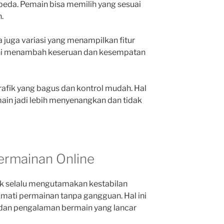
rbeda. Pemain bisa memilih yang sesuai
.
a juga variasi yang menampilkan fitur
Ini menambah keseruan dan kesempatan
afik yang bagus dan kontrol mudah. Hal
in jadi lebih menyenangkan dan tidak
Permainan Online
aik selalu mengutamakan kestabilan
mati permainan tanpa gangguan. Hal ini
 dan pengalaman bermain yang lancar