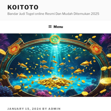
Skip
KOITOTO
to
Bandar Judi Togel online Resmi Dan Mudah Ditemukan 2025
content
Menu
POSTED
JANUARY 15, 2024
BY
ADMIN