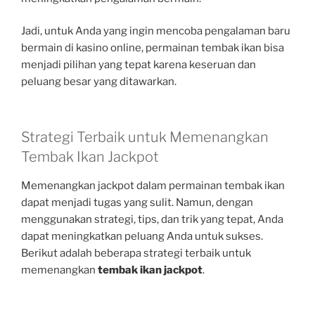
Jadi, untuk Anda yang ingin mencoba pengalaman baru
bermain di kasino online, permainan tembak ikan bisa
menjadi pilihan yang tepat karena keseruan dan
peluang besar yang ditawarkan.
Strategi Terbaik untuk Memenangkan
Tembak Ikan Jackpot
Memenangkan jackpot dalam permainan tembak ikan
dapat menjadi tugas yang sulit. Namun, dengan
menggunakan strategi, tips, dan trik yang tepat, Anda
dapat meningkatkan peluang Anda untuk sukses.
Berikut adalah beberapa strategi terbaik untuk
memenangkan
tembak ikan jackpot
.