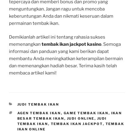
tepercaya dan memberi bonus dan promo yang
menguntungkan. Jangan ragu untuk mencoba
keberuntungan Anda dan nikmati keseruan dalam
permainan tembak ikan.
Demikianlah artikel ini tentang rahasia sukses
memenangkan
tembak ikan jackpot kasino
. Semoga
informasi dan panduan yang kami berikan dapat
membantu Anda meningkatkan keterampilan bermain
dan memenangkan hadiah besar. Terima kasih telah
membaca artikel kami!
CATEGORIES
JUDI TEMBAK IKAN
TAGS
AGEN TEMBAK IKAN
,
GAME TEMBAK IKAN
,
IKAN
BESAR TEMBAK IKAN
,
JUDI ONLINE
,
JUDI
TEMBAK IKAN
,
TEMBAK IKAN JACKPOT
,
TEMBAK
IKAN ONLINE