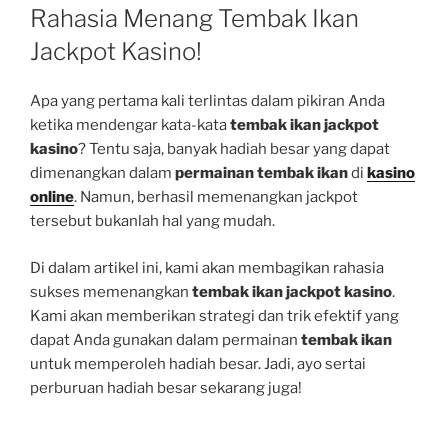
ON
Rahasia Menang Tembak Ikan
Jackpot Kasino!
Apa yang pertama kali terlintas dalam pikiran Anda
ketika mendengar kata-kata
tembak ikan jackpot
kasino
? Tentu saja, banyak hadiah besar yang dapat
dimenangkan dalam
permainan tembak ikan
di
kasino
online
. Namun, berhasil memenangkan jackpot
tersebut bukanlah hal yang mudah.
Di dalam artikel ini, kami akan membagikan rahasia
sukses memenangkan
tembak ikan jackpot kasino
.
Kami akan memberikan strategi dan trik efektif yang
dapat Anda gunakan dalam permainan
tembak ikan
untuk memperoleh hadiah besar. Jadi, ayo sertai
perburuan hadiah besar sekarang juga!