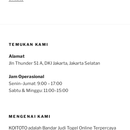
TEMUKAN KAMI
Alamat
Jln Thunder 51 A, DKI Jakarta, Jakarta Selatan
Jam Operasional
Senin–Jumat: 9:00 – 17:00
Sabtu & Minggu: 11:00–15:00
MENGENAI KAMI
KOITOTO
adalah Bandar Judi Togel Online Terpercaya