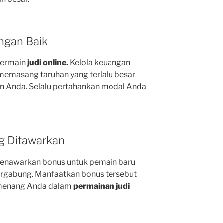
ngan Baik
bermain
judi online.
Kelola keuangan
memasang taruhan yang terlalu besar
n Anda. Selalu pertahankan modal Anda
g Ditawarkan
 menawarkan bonus untuk pemain baru
rgabung. Manfaatkan bonus tersebut
 menang Anda dalam
permainan judi