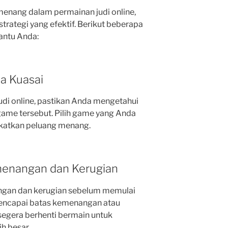
enang dalam permainan judi online,
trategi yang efektif. Berikut beberapa
antu Anda:
da Kuasai
di online, pastikan Anda mengetahui
 game tersebut. Pilih game yang Anda
gkatkan peluang menang.
menangan dan Kerugian
ngan dan kerugian sebelum memulai
encapai batas kemenangan atau
segera berhenti bermain untuk
h besar.