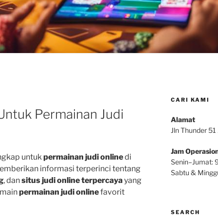
CARI KAMI
ntuk Permainan Judi
Alamat
Jln Thunder 51 
Jam Operasion
ngkap untuk
permainan judi online
di
Senin–Jumat: 
memberikan informasi terperinci tentang
Sabtu & Mingg
g
, dan
situs judi online terpercaya
yang
rmain
permainan judi online
favorit
SEARCH