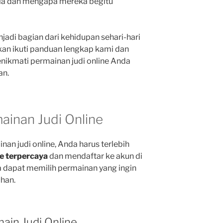
sia dan mengapa mereka begitu
njadi bagian dari kehidupan sehari-hari
kan ikuti panduan lengkap kami dan
nikmati permainan judi online Anda
an.
ainan Judi Online
an judi online, Anda harus terlebih
ne terpercaya
dan mendaftar ke akun di
nda dapat memilih permainan yang ingin
han.
ain Judi Online