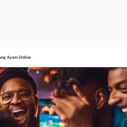
ung Ayam Online