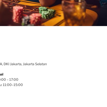
A, DKI Jakarta, Jakarta Selatan
al
9:00 – 17:00
u: 11:00–15:00