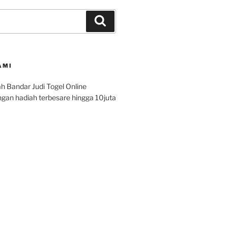
Search
AMI
h Bandar Judi Togel Online
gan hadiah terbesare hingga 10juta