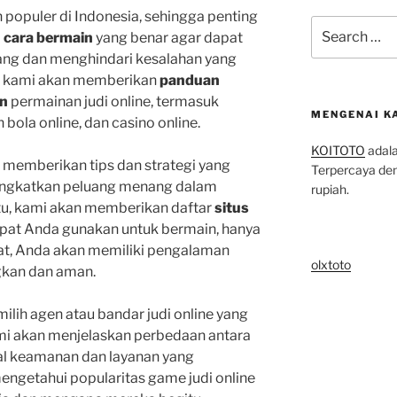
populer di Indonesia, sehingga penting
Search
i
cara bermain
yang benar agar dapat
for:
g dan menghindari kesalahan yang
i, kami akan memberikan
panduan
in
permainan judi online, termasuk
MENGENAI K
 bola online, dan casino online.
KOITOTO
adala
n memberikan tips dan strategi yang
Terpercaya den
ingkatkan peluang menang dalam
rupiah.
itu, kami akan memberikan daftar
situs
pat Anda gunakan untuk bermain, hanya
at, Anda akan memiliki pengalaman
olxtoto
gkan dan aman.
ilih agen atau bandar judi online yang
ami akan menjelaskan perbedaan antara
oal keamanan dan layanan yang
engetahui popularitas game judi online