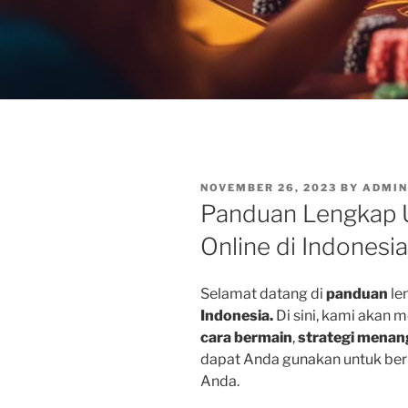
POSTED
NOVEMBER 26, 2023
BY
ADMIN
ON
Panduan Lengkap U
Online di Indonesia
Selamat datang di
panduan
le
Indonesia.
Di sini, kami akan 
cara bermain
,
strategi menan
dapat Anda gunakan untuk be
Anda.