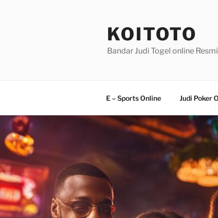
Skip
to
KOITOTO
content
Bandar Judi Togel online Res
E – Sports Online
Judi Poker 