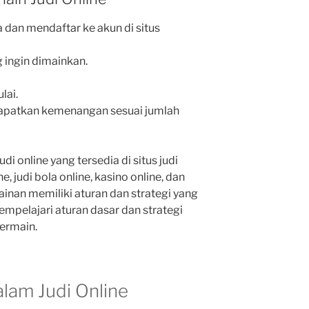
ya dan mendaftar ke akun di situs
g ingin dimainkan.
lai.
apatkan kemenangan sesuai jumlah
di online yang tersedia di situs judi
e, judi bola online, kasino online, dan
mainan memiliki aturan dan strategi yang
empelajari aturan dasar dan strategi
ermain.
lam Judi Online