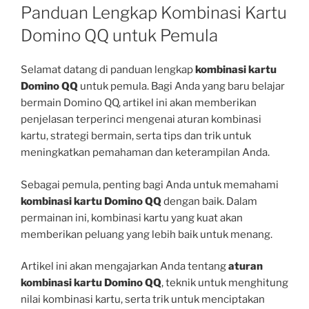
ON
Panduan Lengkap Kombinasi Kartu
Domino QQ untuk Pemula
Selamat datang di panduan lengkap
kombinasi kartu
Domino QQ
untuk pemula. Bagi Anda yang baru belajar
bermain Domino QQ, artikel ini akan memberikan
penjelasan terperinci mengenai aturan kombinasi
kartu, strategi bermain, serta tips dan trik untuk
meningkatkan pemahaman dan keterampilan Anda.
Sebagai pemula, penting bagi Anda untuk memahami
kombinasi kartu Domino QQ
dengan baik. Dalam
permainan ini, kombinasi kartu yang kuat akan
memberikan peluang yang lebih baik untuk menang.
Artikel ini akan mengajarkan Anda tentang
aturan
kombinasi kartu Domino QQ
, teknik untuk menghitung
nilai kombinasi kartu, serta trik untuk menciptakan