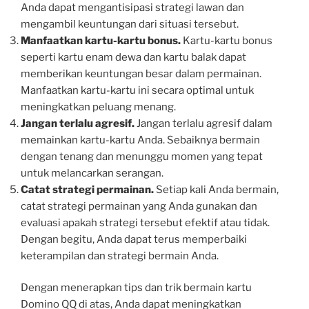
Anda dapat mengantisipasi strategi lawan dan
mengambil keuntungan dari situasi tersebut.
Manfaatkan kartu-kartu bonus.
Kartu-kartu bonus
seperti kartu enam dewa dan kartu balak dapat
memberikan keuntungan besar dalam permainan.
Manfaatkan kartu-kartu ini secara optimal untuk
meningkatkan peluang menang.
Jangan terlalu agresif.
Jangan terlalu agresif dalam
memainkan kartu-kartu Anda. Sebaiknya bermain
dengan tenang dan menunggu momen yang tepat
untuk melancarkan serangan.
Catat strategi permainan.
Setiap kali Anda bermain,
catat strategi permainan yang Anda gunakan dan
evaluasi apakah strategi tersebut efektif atau tidak.
Dengan begitu, Anda dapat terus memperbaiki
keterampilan dan strategi bermain Anda.
Dengan menerapkan tips dan trik bermain kartu
Domino QQ di atas, Anda dapat meningkatkan