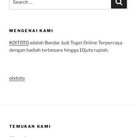
Search
for:
MENGENAI KAMI
KOITOTO
adalah Bandar Judi Togel Online Terpercaya
dengan hadiah terbesare hingga 10juta rupiah.
olxtoto
TEMUKAN KAMI