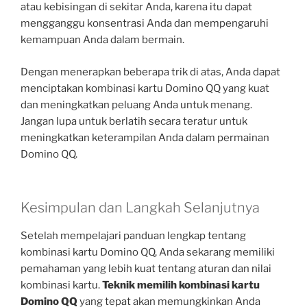
atau kebisingan di sekitar Anda, karena itu dapat
mengganggu konsentrasi Anda dan mempengaruhi
kemampuan Anda dalam bermain.
Dengan menerapkan beberapa trik di atas, Anda dapat
menciptakan kombinasi kartu Domino QQ yang kuat
dan meningkatkan peluang Anda untuk menang.
Jangan lupa untuk berlatih secara teratur untuk
meningkatkan keterampilan Anda dalam permainan
Domino QQ.
Kesimpulan dan Langkah Selanjutnya
Setelah mempelajari panduan lengkap tentang
kombinasi kartu Domino QQ, Anda sekarang memiliki
pemahaman yang lebih kuat tentang aturan dan nilai
kombinasi kartu.
Teknik memilih kombinasi kartu
Domino QQ
yang tepat akan memungkinkan Anda