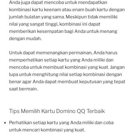
Anda juga dapat mencoba untuk mendapatkan
kombinasi kartu keenam atau enam buah kartu dengan
jumlah bulatan yang sama. Meskipun tidak memiliki
nilai yang sangat tinggi, kombinasi ini dapat
memberikan kesempatan bagi Anda untuk menang
dengan mudah.
Untuk dapat memenangkan permainan, Anda harus
memperhatikan setiap kartu yang Anda miliki dan
mencoba untuk membuat kombinasi yang kuat. Jangan
lupa untuk menghitung nilai setiap kombinasi dengan
benar agar Anda dapat membuat keputusan yang tepat
saat bermain.
Tips Memilih Kartu Domino QQ Terbaik
Perhatikan setiap kartu yang Anda miliki dan coba
untuk mencari kombinasi yang kuat.