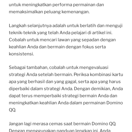
untuk meningkatkan performa permainan dan
memaksimalkan peluang kemenangan.
Langkah selanjutnya adalah untuk berlatih dan menguji
teknik-teknik yang telah Anda pelajari di artikel ini.
Cobalah untuk mencari lawan yang sepadan dengan
keahlian Anda dan bermain dengan fokus serta
konsistensi.
Sebagai tambahan, cobalah untuk mengevaluasi
strategi Anda setelah bermain. Periksa kombinasi kartu
apa yang berhasil dan yang gagal, serta apa yang harus
diperbaiki dalam strategi Anda. Dengan demikian, Anda
dapat terus memperbaiki strategi bermain Anda dan
meningkatkan keahlian Anda dalam permainan Domino
QQ.
Jangan lagi merasa cemas saat bermain Domino QQ.
Dengan menggunakan panduan lengkap ini, Anda