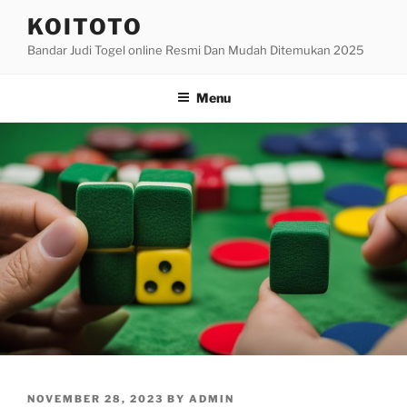
Skip
KOITOTO
to
Bandar Judi Togel online Resmi Dan Mudah Ditemukan 2025
content
Menu
POSTED
NOVEMBER 28, 2023
BY
ADMIN