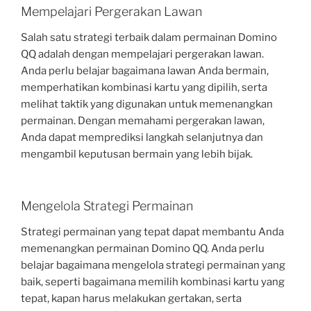
Mempelajari Pergerakan Lawan
Salah satu strategi terbaik dalam permainan Domino
QQ adalah dengan mempelajari pergerakan lawan.
Anda perlu belajar bagaimana lawan Anda bermain,
memperhatikan kombinasi kartu yang dipilih, serta
melihat taktik yang digunakan untuk memenangkan
permainan. Dengan memahami pergerakan lawan,
Anda dapat memprediksi langkah selanjutnya dan
mengambil keputusan bermain yang lebih bijak.
Mengelola Strategi Permainan
Strategi permainan yang tepat dapat membantu Anda
memenangkan permainan Domino QQ. Anda perlu
belajar bagaimana mengelola strategi permainan yang
baik, seperti bagaimana memilih kombinasi kartu yang
tepat, kapan harus melakukan gertakan, serta