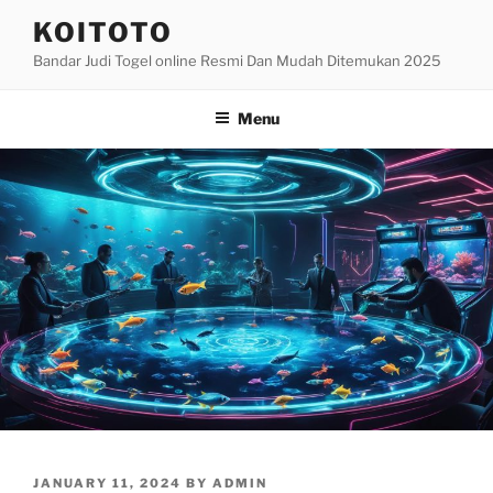
Skip
KOITOTO
to
Bandar Judi Togel online Resmi Dan Mudah Ditemukan 2025
content
Menu
POSTED
JANUARY 11, 2024
BY
ADMIN