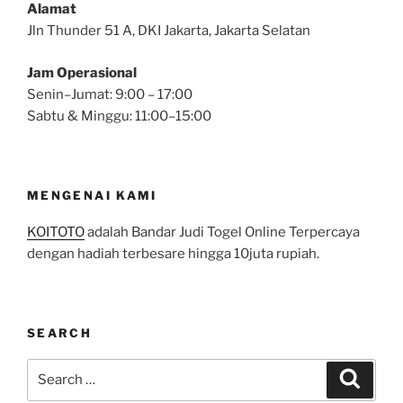
Alamat
Jln Thunder 51 A, DKI Jakarta, Jakarta Selatan
Jam Operasional
Senin–Jumat: 9:00 – 17:00
Sabtu & Minggu: 11:00–15:00
MENGENAI KAMI
KOITOTO
adalah Bandar Judi Togel Online Terpercaya
dengan hadiah terbesare hingga 10juta rupiah.
SEARCH
Search
Search
for: