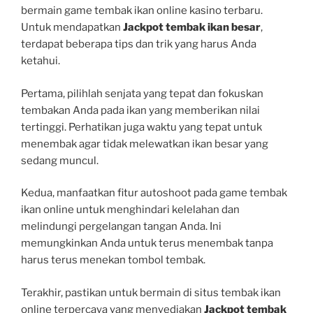
bermain game tembak ikan online kasino terbaru.
Untuk mendapatkan
Jackpot tembak ikan besar
,
terdapat beberapa tips dan trik yang harus Anda
ketahui.
Pertama, pilihlah senjata yang tepat dan fokuskan
tembakan Anda pada ikan yang memberikan nilai
tertinggi. Perhatikan juga waktu yang tepat untuk
menembak agar tidak melewatkan ikan besar yang
sedang muncul.
Kedua, manfaatkan fitur autoshoot pada game tembak
ikan online untuk menghindari kelelahan dan
melindungi pergelangan tangan Anda. Ini
memungkinkan Anda untuk terus menembak tanpa
harus terus menekan tombol tembak.
Terakhir, pastikan untuk bermain di situs tembak ikan
online terpercaya yang menyediakan
Jackpot tembak