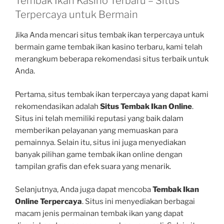
Tembak Ikan Kasino Terbaru – Situs
Terpercaya untuk Bermain
Jika Anda mencari situs tembak ikan terpercaya untuk
bermain game tembak ikan kasino terbaru, kami telah
merangkum beberapa rekomendasi situs terbaik untuk
Anda.
Pertama, situs tembak ikan terpercaya yang dapat kami
rekomendasikan adalah
Situs Tembak Ikan Online
.
Situs ini telah memiliki reputasi yang baik dalam
memberikan pelayanan yang memuaskan para
pemainnya. Selain itu, situs ini juga menyediakan
banyak pilihan game tembak ikan online dengan
tampilan grafis dan efek suara yang menarik.
Selanjutnya, Anda juga dapat mencoba
Tembak Ikan
Online Terpercaya
. Situs ini menyediakan berbagai
macam jenis permainan tembak ikan yang dapat