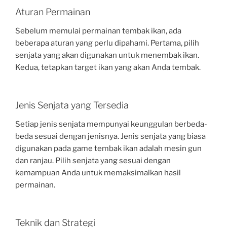
Aturan Permainan
Sebelum memulai permainan tembak ikan, ada
beberapa aturan yang perlu dipahami. Pertama, pilih
senjata yang akan digunakan untuk menembak ikan.
Kedua, tetapkan target ikan yang akan Anda tembak.
Jenis Senjata yang Tersedia
Setiap jenis senjata mempunyai keunggulan berbeda-
beda sesuai dengan jenisnya. Jenis senjata yang biasa
digunakan pada game tembak ikan adalah mesin gun
dan ranjau. Pilih senjata yang sesuai dengan
kemampuan Anda untuk memaksimalkan hasil
permainan.
Teknik dan Strategi