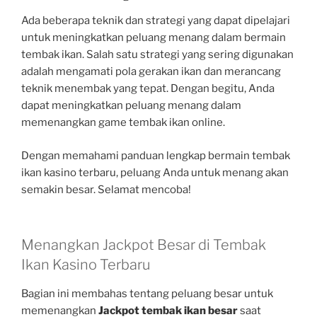
Ada beberapa teknik dan strategi yang dapat dipelajari
untuk meningkatkan peluang menang dalam bermain
tembak ikan. Salah satu strategi yang sering digunakan
adalah mengamati pola gerakan ikan dan merancang
teknik menembak yang tepat. Dengan begitu, Anda
dapat meningkatkan peluang menang dalam
memenangkan game tembak ikan online.
Dengan memahami panduan lengkap bermain tembak
ikan kasino terbaru, peluang Anda untuk menang akan
semakin besar. Selamat mencoba!
Menangkan Jackpot Besar di Tembak
Ikan Kasino Terbaru
Bagian ini membahas tentang peluang besar untuk
memenangkan
Jackpot tembak ikan besar
saat