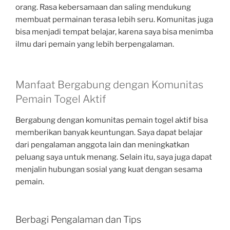
orang. Rasa kebersamaan dan saling mendukung
membuat permainan terasa lebih seru. Komunitas juga
bisa menjadi tempat belajar, karena saya bisa menimba
ilmu dari pemain yang lebih berpengalaman.
Manfaat Bergabung dengan Komunitas
Pemain Togel Aktif
Bergabung dengan komunitas pemain togel aktif bisa
memberikan banyak keuntungan. Saya dapat belajar
dari pengalaman anggota lain dan meningkatkan
peluang saya untuk menang. Selain itu, saya juga dapat
menjalin hubungan sosial yang kuat dengan sesama
pemain.
Berbagi Pengalaman dan Tips