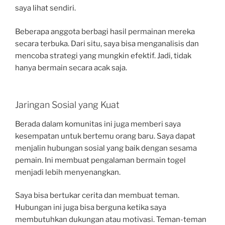
saya lihat sendiri.
Beberapa anggota berbagi hasil permainan mereka
secara terbuka. Dari situ, saya bisa menganalisis dan
mencoba strategi yang mungkin efektif. Jadi, tidak
hanya bermain secara acak saja.
Jaringan Sosial yang Kuat
Berada dalam komunitas ini juga memberi saya
kesempatan untuk bertemu orang baru. Saya dapat
menjalin hubungan sosial yang baik dengan sesama
pemain. Ini membuat pengalaman bermain togel
menjadi lebih menyenangkan.
Saya bisa bertukar cerita dan membuat teman.
Hubungan ini juga bisa berguna ketika saya
membutuhkan dukungan atau motivasi. Teman-teman