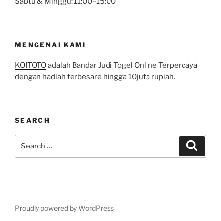
Sabtu & Minggu: 11:00–15:00
MENGENAI KAMI
KOITOTO
adalah Bandar Judi Togel Online Terpercaya
dengan hadiah terbesare hingga 10juta rupiah.
SEARCH
Search
Search
for:
Proudly powered by WordPress