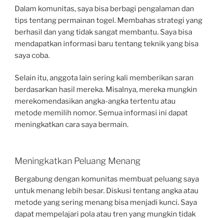
Dalam komunitas, saya bisa berbagi pengalaman dan
tips tentang permainan togel. Membahas strategi yang
berhasil dan yang tidak sangat membantu. Saya bisa
mendapatkan informasi baru tentang teknik yang bisa
saya coba.
Selain itu, anggota lain sering kali memberikan saran
berdasarkan hasil mereka. Misalnya, mereka mungkin
merekomendasikan angka-angka tertentu atau
metode memilih nomor. Semua informasi ini dapat
meningkatkan cara saya bermain.
Meningkatkan Peluang Menang
Bergabung dengan komunitas membuat peluang saya
untuk menang lebih besar. Diskusi tentang angka atau
metode yang sering menang bisa menjadi kunci. Saya
dapat mempelajari pola atau tren yang mungkin tidak