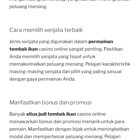
peluang menang.
Cara memilih senjata terbaik
Jenis senjata yang digunakan dalam
permainan
tembak ikan
casino online sangat penting. Pastikan
Anda memilih senjata yang tepat untuk
memaksimalkan peluang menang. Pelajari karakteristik
masing-masing senjata dan pilih yang paling sesuai
dengan gaya permainan Anda.
Manfaatkan bonus dan promosi
Banyak
situs judi tembak ikan
casino online
menawarkan bonus dan promosi menarik untuk para
pemain. Manfaatkan dengan bijak untuk meningkatkan
modal dan memperbesar peluang menang. Pelajari