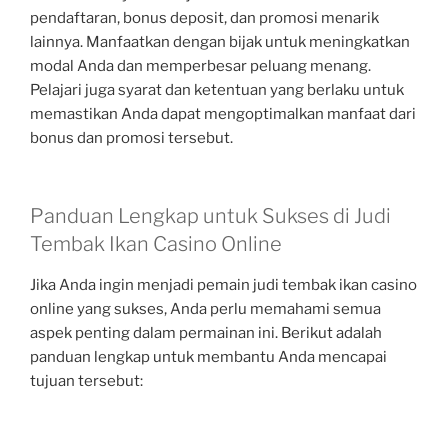
pendaftaran, bonus deposit, dan promosi menarik
lainnya. Manfaatkan dengan bijak untuk meningkatkan
modal Anda dan memperbesar peluang menang.
Pelajari juga syarat dan ketentuan yang berlaku untuk
memastikan Anda dapat mengoptimalkan manfaat dari
bonus dan promosi tersebut.
Panduan Lengkap untuk Sukses di Judi
Tembak Ikan Casino Online
Jika Anda ingin menjadi pemain judi tembak ikan casino
online yang sukses, Anda perlu memahami semua
aspek penting dalam permainan ini. Berikut adalah
panduan lengkap untuk membantu Anda mencapai
tujuan tersebut: