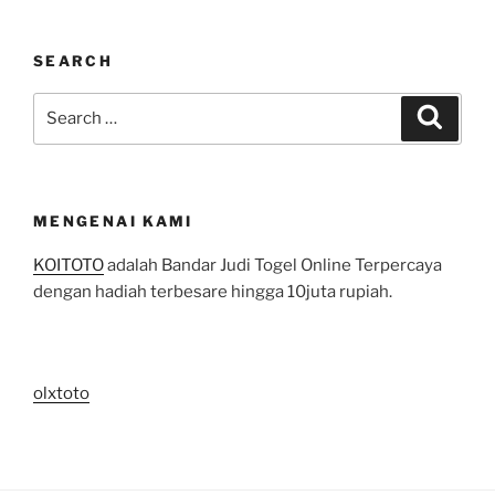
SEARCH
Search
Search
for:
MENGENAI KAMI
KOITOTO
adalah Bandar Judi Togel Online Terpercaya
dengan hadiah terbesare hingga 10juta rupiah.
olxtoto