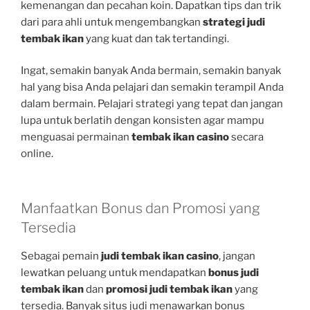
kemenangan dan pecahan koin. Dapatkan tips dan trik
dari para ahli untuk mengembangkan
strategi judi
tembak ikan
yang kuat dan tak tertandingi.
Ingat, semakin banyak Anda bermain, semakin banyak
hal yang bisa Anda pelajari dan semakin terampil Anda
dalam bermain. Pelajari strategi yang tepat dan jangan
lupa untuk berlatih dengan konsisten agar mampu
menguasai permainan
tembak ikan casino
secara
online.
Manfaatkan Bonus dan Promosi yang
Tersedia
Sebagai pemain
judi tembak ikan casino
, jangan
lewatkan peluang untuk mendapatkan
bonus judi
tembak ikan
dan
promosi judi tembak ikan
yang
tersedia. Banyak situs judi menawarkan bonus