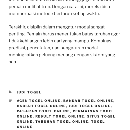
pemain melihat tren. Dengan cara ini, mereka bisa
memperbaiki metode bertaruh setiap waktu.
Terakhir, disiplin dalam mengatur modal sangat
penting. Pemain harus menentukan batas taruhan agar
tidak kehilangan lebih dari yang mampu. Kombinasi
prediksi, pencatatan, dan pengaturan modal
meningkatkan peluang menang dengan sistem yang
ada.
CATEGORIES
JUDI TOGEL
TAGS
AGEN TOGEL ONLINE
,
BANDAR TOGEL ONLINE
,
HADIAH TOGEL ONLINE
,
JUDI TOGEL ONLINE
,
PASARAN TOGEL ONLINE
,
PERMAINAN TOGEL
ONLINE
,
RESULT TOGEL ONLINE
,
SITUS TOGEL
ONLINE
,
TARUHAN TOGEL ONLINE
,
TOGEL
ONLINE