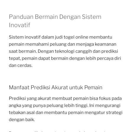
Panduan Bermain Dengan Sistem
Inovatif
Sistem inovatif dalam judi togel online membantu
pemain memahami peluang dan menjaga keamanan
saat bermain. Dengan teknologi canggih dan prediksi
tepat, pemain dapat bermain dengan lebih percaya diri
dan cerdas.
Manfaat Prediksi Akurat untuk Pemain
Prediksi yang akurat membuat pemain bisa fokus pada
angka yang punya peluang lebih tinggi. Ini mengurangi
tebakan asal dan membantu pemain mengatur strategi
dengan baik.