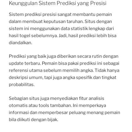
Keunggulan Sistem Prediksi yang Presisi
Sistem prediksi presisi sangat membantu pemain
dalam membuat keputusan taruhan. Situs dengan
sistem ini menggunakan data statistik lengkap dari
hasil togel sebelumnya. Jadi, hasil prediksi lebih bisa
diandalkan.
Prediksi yang baik juga diberikan secara rutin dengan
update terbaru. Pemain bisa pakai prediksi ini sebagai
referensi utama sebelum memilih angka. Tidak hanya
deskripsi umum, tapi juga angka spesifik dan tingkat
probabilitas.
Sebagian situs juga menyediakan fitur analisis
otomatis atau tools tambahan. Ini memperkaya
informasi dan memperbesar peluang menang pemain
bila diikuti dengan bijak.