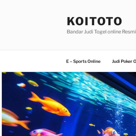
Skip
to
KOITOTO
content
Bandar Judi Togel online Res
E – Sports Online
Judi Poker 