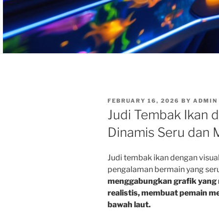
POSTED
FEBRUARY 16, 2026
BY
ADMIN
ON
Judi Tembak Ikan 
Dinamis Seru dan 
Judi tembak ikan dengan visu
pengalaman bermain yang ser
menggabungkan grafik yang 
realistis, membuat pemain me
bawah laut.