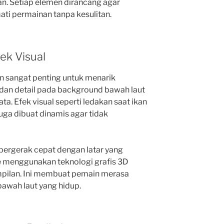
n. Setiap elemen dirancang agar
ti permainan tanpa kesulitan.
fek Visual
n sangat penting untuk menarik
dan detail pada background bawah laut
a. Efek visual seperti ledakan saat ikan
juga dibuat dinamis agar tidak
 bergerak cepat dengan latar yang
 menggunakan teknologi grafis 3D
pilan. Ini membuat pemain merasa
bawah laut yang hidup.