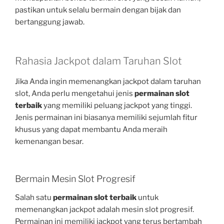
pastikan untuk selalu bermain dengan bijak dan
bertanggung jawab.
Rahasia Jackpot dalam Taruhan Slot
Jika Anda ingin memenangkan jackpot dalam taruhan
slot, Anda perlu mengetahui jenis
permainan slot
terbaik
yang memiliki peluang jackpot yang tinggi.
Jenis permainan ini biasanya memiliki sejumlah fitur
khusus yang dapat membantu Anda meraih
kemenangan besar.
Bermain Mesin Slot Progresif
Salah satu
permainan slot terbaik
untuk
memenangkan jackpot adalah mesin slot progresif.
Permainan ini memiliki jackpot yang terus bertambah