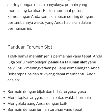
seiring dengan makin banyaknya pemain yang
memasang taruhan. Hal ini membuat potensi
kemenangan Anda semakin besar seiring dengan
bertambahnya waktu yang Anda habiskan dalam
permainan ini.
Panduan Taruhan Slot
Tidak hanya memilih jenis permainan yang tepat, Anda
juga perlu mempelajari
panduan taruhan slot
yang
baik untuk meningkatkan peluang kemenangan Anda.
Beberapa tips dan trik yang dapat membantu Anda
adalah:
Bermain dengan bijak dan tidak tergesa-gesa
Menetapkan anggaran dan batas waktu bermain
Mengelola uang Anda dengan baik
Bermain dengan jumlah taruhan yang tepat