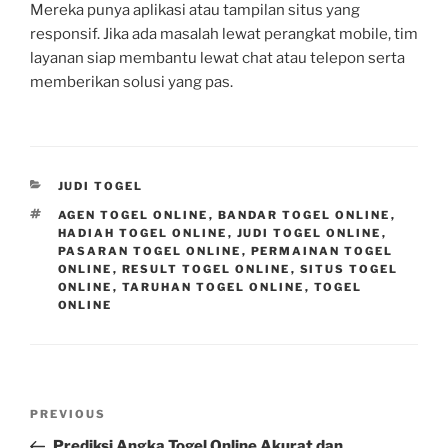
Mereka punya aplikasi atau tampilan situs yang
responsif. Jika ada masalah lewat perangkat mobile, tim
layanan siap membantu lewat chat atau telepon serta
memberikan solusi yang pas.
CATEGORIES
JUDI TOGEL
TAGS
AGEN TOGEL ONLINE
,
BANDAR TOGEL ONLINE
,
HADIAH TOGEL ONLINE
,
JUDI TOGEL ONLINE
,
PASARAN TOGEL ONLINE
,
PERMAINAN TOGEL
ONLINE
,
RESULT TOGEL ONLINE
,
SITUS TOGEL
ONLINE
,
TARUHAN TOGEL ONLINE
,
TOGEL
ONLINE
Post
Previous
PREVIOUS
navigation
Post
Prediksi Angka Togel Online Akurat dan