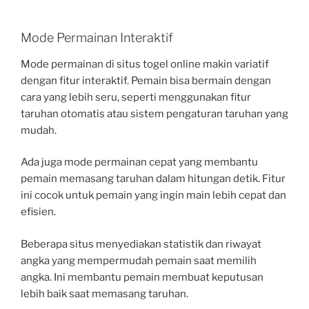
Mode Permainan Interaktif
Mode permainan di situs togel online makin variatif
dengan fitur interaktif. Pemain bisa bermain dengan
cara yang lebih seru, seperti menggunakan fitur
taruhan otomatis atau sistem pengaturan taruhan yang
mudah.
Ada juga mode permainan cepat yang membantu
pemain memasang taruhan dalam hitungan detik. Fitur
ini cocok untuk pemain yang ingin main lebih cepat dan
efisien.
Beberapa situs menyediakan statistik dan riwayat
angka yang mempermudah pemain saat memilih
angka. Ini membantu pemain membuat keputusan
lebih baik saat memasang taruhan.