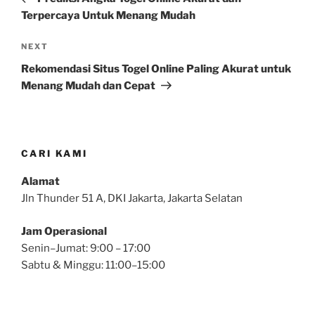
Terpercaya Untuk Menang Mudah
Next
NEXT
Post
Rekomendasi Situs Togel Online Paling Akurat untuk
Menang Mudah dan Cepat
CARI KAMI
Alamat
Jln Thunder 51 A, DKI Jakarta, Jakarta Selatan
Jam Operasional
Senin–Jumat: 9:00 – 17:00
Sabtu & Minggu: 11:00–15:00