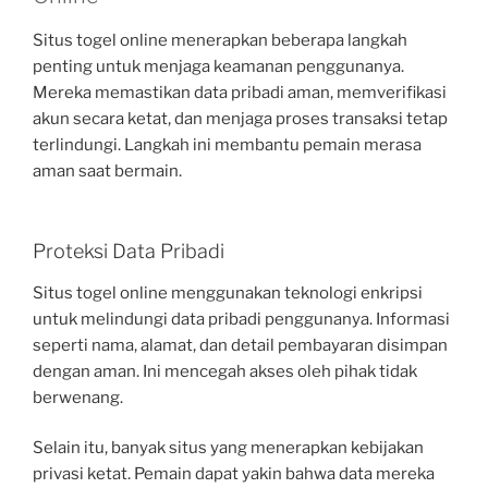
Situs togel online menerapkan beberapa langkah
penting untuk menjaga keamanan penggunanya.
Mereka memastikan data pribadi aman, memverifikasi
akun secara ketat, dan menjaga proses transaksi tetap
terlindungi. Langkah ini membantu pemain merasa
aman saat bermain.
Proteksi Data Pribadi
Situs togel online menggunakan teknologi enkripsi
untuk melindungi data pribadi penggunanya. Informasi
seperti nama, alamat, dan detail pembayaran disimpan
dengan aman. Ini mencegah akses oleh pihak tidak
berwenang.
Selain itu, banyak situs yang menerapkan kebijakan
privasi ketat. Pemain dapat yakin bahwa data mereka