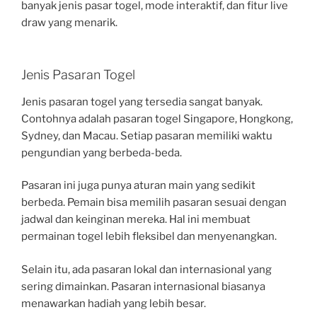
banyak jenis pasar togel, mode interaktif, dan fitur live
draw yang menarik.
Jenis Pasaran Togel
Jenis pasaran togel yang tersedia sangat banyak.
Contohnya adalah pasaran togel Singapore, Hongkong,
Sydney, dan Macau. Setiap pasaran memiliki waktu
pengundian yang berbeda-beda.
Pasaran ini juga punya aturan main yang sedikit
berbeda. Pemain bisa memilih pasaran sesuai dengan
jadwal dan keinginan mereka. Hal ini membuat
permainan togel lebih fleksibel dan menyenangkan.
Selain itu, ada pasaran lokal dan internasional yang
sering dimainkan. Pasaran internasional biasanya
menawarkan hadiah yang lebih besar.