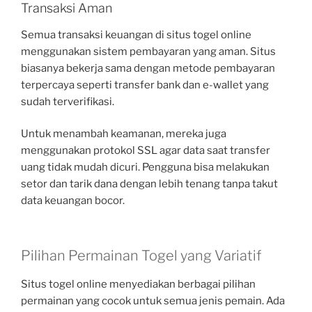
Transaksi Aman
Semua transaksi keuangan di situs togel online
menggunakan sistem pembayaran yang aman. Situs
biasanya bekerja sama dengan metode pembayaran
terpercaya seperti transfer bank dan e-wallet yang
sudah terverifikasi.
Untuk menambah keamanan, mereka juga
menggunakan protokol SSL agar data saat transfer
uang tidak mudah dicuri. Pengguna bisa melakukan
setor dan tarik dana dengan lebih tenang tanpa takut
data keuangan bocor.
Pilihan Permainan Togel yang Variatif
Situs togel online menyediakan berbagai pilihan
permainan yang cocok untuk semua jenis pemain. Ada