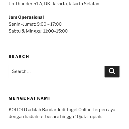
Jln Thunder 51 A, DKI Jakarta, Jakarta Selatan
Jam Operasional
Senin–Jumat: 9:00 – 17:00
Sabtu & Minggu: 11:00–15:00
SEARCH
Search
Search
for:
MENGENAI KAMI
KOITOTO
adalah Bandar Judi Togel Online Terpercaya
dengan hadiah terbesare hingga 10juta rupiah.