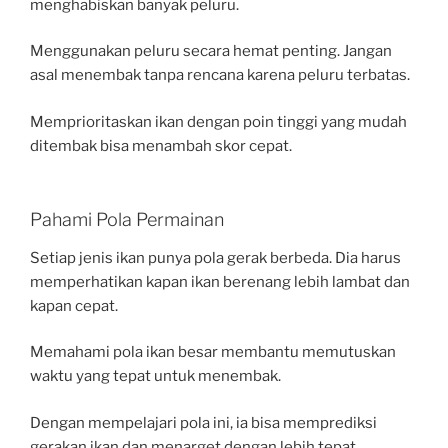
menghabiskan banyak peluru.
Menggunakan peluru secara hemat penting. Jangan
asal menembak tanpa rencana karena peluru terbatas.
Memprioritaskan ikan dengan poin tinggi yang mudah
ditembak bisa menambah skor cepat.
Pahami Pola Permainan
Setiap jenis ikan punya pola gerak berbeda. Dia harus
memperhatikan kapan ikan berenang lebih lambat dan
kapan cepat.
Memahami pola ikan besar membantu memutuskan
waktu yang tepat untuk menembak.
Dengan mempelajari pola ini, ia bisa memprediksi
gerakan ikan dan menarget dengan lebih tepat.