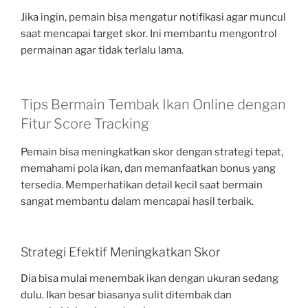
Jika ingin, pemain bisa mengatur notifikasi agar muncul
saat mencapai target skor. Ini membantu mengontrol
permainan agar tidak terlalu lama.
Tips Bermain Tembak Ikan Online dengan
Fitur Score Tracking
Pemain bisa meningkatkan skor dengan strategi tepat,
memahami pola ikan, dan memanfaatkan bonus yang
tersedia. Memperhatikan detail kecil saat bermain
sangat membantu dalam mencapai hasil terbaik.
Strategi Efektif Meningkatkan Skor
Dia bisa mulai menembak ikan dengan ukuran sedang
dulu. Ikan besar biasanya sulit ditembak dan