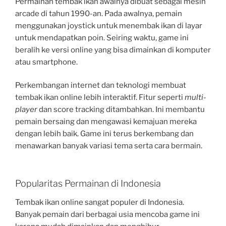
Permainan tembak ikan awalnya dibuat sebagai mesin
arcade di tahun 1990-an. Pada awalnya, pemain
menggunakan joystick untuk menembak ikan di layar
untuk mendapatkan poin. Seiring waktu, game ini
beralih ke versi online yang bisa dimainkan di komputer
atau smartphone.
Perkembangan internet dan teknologi membuat
tembak ikan online lebih interaktif. Fitur seperti
multi-
player
dan score tracking ditambahkan. Ini membantu
pemain bersaing dan mengawasi kemajuan mereka
dengan lebih baik. Game ini terus berkembang dan
menawarkan banyak variasi tema serta cara bermain.
Popularitas Permainan di Indonesia
Tembak ikan online sangat populer di Indonesia.
Banyak pemain dari berbagai usia mencoba game ini