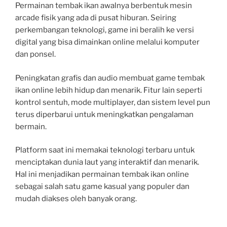
Permainan tembak ikan awalnya berbentuk mesin
arcade fisik yang ada di pusat hiburan. Seiring
perkembangan teknologi, game ini beralih ke versi
digital yang bisa dimainkan online melalui komputer
dan ponsel.
Peningkatan grafis dan audio membuat game tembak
ikan online lebih hidup dan menarik. Fitur lain seperti
kontrol sentuh, mode multiplayer, dan sistem level pun
terus diperbarui untuk meningkatkan pengalaman
bermain.
Platform saat ini memakai teknologi terbaru untuk
menciptakan dunia laut yang interaktif dan menarik.
Hal ini menjadikan permainan tembak ikan online
sebagai salah satu game kasual yang populer dan
mudah diakses oleh banyak orang.