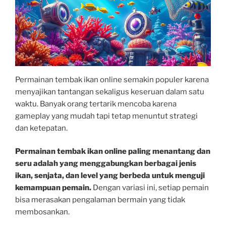
Permainan tembak ikan online semakin populer karena
menyajikan tantangan sekaligus keseruan dalam satu
waktu. Banyak orang tertarik mencoba karena
gameplay yang mudah tapi tetap menuntut strategi
dan ketepatan.
Permainan tembak ikan online paling menantang dan
seru adalah yang menggabungkan berbagai jenis
ikan, senjata, dan level yang berbeda untuk menguji
kemampuan pemain.
Dengan variasi ini, setiap pemain
bisa merasakan pengalaman bermain yang tidak
membosankan.