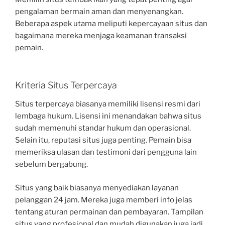
pengalaman bermain aman dan menyenangkan.
Beberapa aspek utama meliputi kepercayaan situs dan
bagaimana mereka menjaga keamanan transaksi
pemain.
Kriteria Situs Terpercaya
Situs terpercaya biasanya memiliki lisensi resmi dari
lembaga hukum. Lisensi ini menandakan bahwa situs
sudah memenuhi standar hukum dan operasional.
Selain itu, reputasi situs juga penting. Pemain bisa
memeriksa ulasan dan testimoni dari pengguna lain
sebelum bergabung.
Situs yang baik biasanya menyediakan layanan
pelanggan 24 jam. Mereka juga memberi info jelas
tentang aturan permainan dan pembayaran. Tampilan
situs yang profesional dan mudah digunakan juga jadi