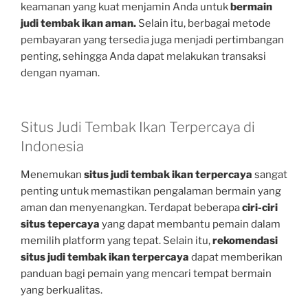
keamanan yang kuat menjamin Anda untuk
bermain
judi tembak ikan aman.
Selain itu, berbagai metode
pembayaran yang tersedia juga menjadi pertimbangan
penting, sehingga Anda dapat melakukan transaksi
dengan nyaman.
Situs Judi Tembak Ikan Terpercaya di
Indonesia
Menemukan
situs judi tembak ikan terpercaya
sangat
penting untuk memastikan pengalaman bermain yang
aman dan menyenangkan. Terdapat beberapa
ciri-ciri
situs tepercaya
yang dapat membantu pemain dalam
memilih platform yang tepat. Selain itu,
rekomendasi
situs judi tembak ikan terpercaya
dapat memberikan
panduan bagi pemain yang mencari tempat bermain
yang berkualitas.