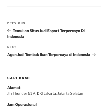
Post
Previous
PREVIOUS
navigation
Post
Temukan Situs Judi Esport Terpercaya Di
Indonesia
Next
NEXT
Post
Agen Judi Tembak Ikan Terpercaya di Indonesia
CARI KAMI
Alamat
Jln Thunder 51 A, DKI Jakarta, Jakarta Selatan
Jam Operasional