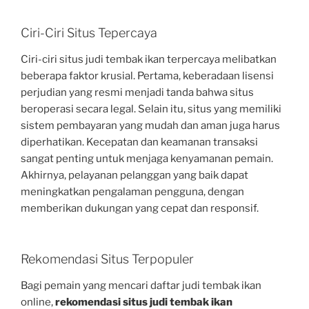
Ciri-Ciri Situs Tepercaya
Ciri-ciri situs judi tembak ikan terpercaya melibatkan
beberapa faktor krusial. Pertama, keberadaan lisensi
perjudian yang resmi menjadi tanda bahwa situs
beroperasi secara legal. Selain itu, situs yang memiliki
sistem pembayaran yang mudah dan aman juga harus
diperhatikan. Kecepatan dan keamanan transaksi
sangat penting untuk menjaga kenyamanan pemain.
Akhirnya, pelayanan pelanggan yang baik dapat
meningkatkan pengalaman pengguna, dengan
memberikan dukungan yang cepat dan responsif.
Rekomendasi Situs Terpopuler
Bagi pemain yang mencari daftar judi tembak ikan
online,
rekomendasi situs judi tembak ikan