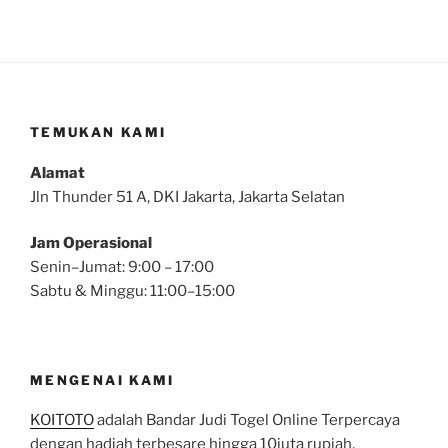
TEMUKAN KAMI
Alamat
Jln Thunder 51 A, DKI Jakarta, Jakarta Selatan
Jam Operasional
Senin–Jumat: 9:00 – 17:00
Sabtu & Minggu: 11:00–15:00
MENGENAI KAMI
KOITOTO
adalah Bandar Judi Togel Online Terpercaya
dengan hadiah terbesare hingga 10juta rupiah.