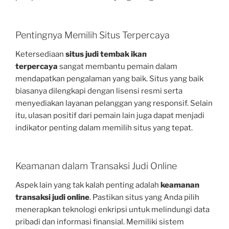
Pentingnya Memilih Situs Terpercaya
Ketersediaan
situs judi tembak ikan
terpercaya
sangat membantu pemain dalam
mendapatkan pengalaman yang baik. Situs yang baik
biasanya dilengkapi dengan lisensi resmi serta
menyediakan layanan pelanggan yang responsif. Selain
itu, ulasan positif dari pemain lain juga dapat menjadi
indikator penting dalam memilih situs yang tepat.
Keamanan dalam Transaksi Judi Online
Aspek lain yang tak kalah penting adalah
keamanan
transaksi judi online
. Pastikan situs yang Anda pilih
menerapkan teknologi enkripsi untuk melindungi data
pribadi dan informasi finansial. Memiliki sistem