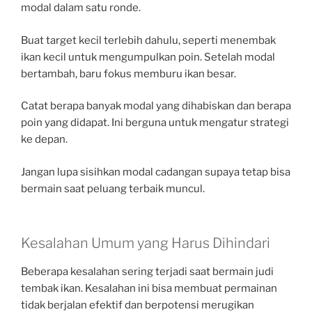
modal dalam satu ronde.
Buat target kecil terlebih dahulu, seperti menembak
ikan kecil untuk mengumpulkan poin. Setelah modal
bertambah, baru fokus memburu ikan besar.
Catat berapa banyak modal yang dihabiskan dan berapa
poin yang didapat. Ini berguna untuk mengatur strategi
ke depan.
Jangan lupa sisihkan modal cadangan supaya tetap bisa
bermain saat peluang terbaik muncul.
Kesalahan Umum yang Harus Dihindari
Beberapa kesalahan sering terjadi saat bermain judi
tembak ikan. Kesalahan ini bisa membuat permainan
tidak berjalan efektif dan berpotensi merugikan