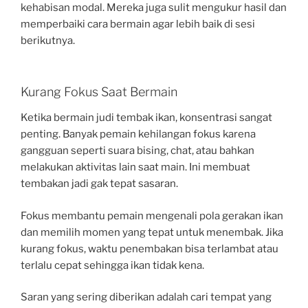
kehabisan modal. Mereka juga sulit mengukur hasil dan
memperbaiki cara bermain agar lebih baik di sesi
berikutnya.
Kurang Fokus Saat Bermain
Ketika bermain judi tembak ikan, konsentrasi sangat
penting. Banyak pemain kehilangan fokus karena
gangguan seperti suara bising, chat, atau bahkan
melakukan aktivitas lain saat main. Ini membuat
tembakan jadi gak tepat sasaran.
Fokus membantu pemain mengenali pola gerakan ikan
dan memilih momen yang tepat untuk menembak. Jika
kurang fokus, waktu penembakan bisa terlambat atau
terlalu cepat sehingga ikan tidak kena.
Saran yang sering diberikan adalah cari tempat yang