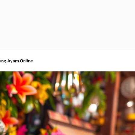
ung Ayam Online