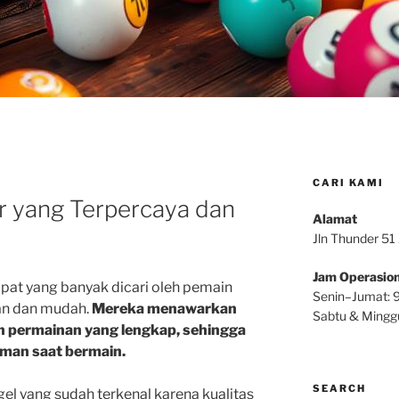
CARI KAMI
r yang Terpercaya dan
Alamat
Jln Thunder 51 
Jam Operasion
pat yang banyak dicari oleh pemain
Senin–Jumat: 
an dan mudah.
Mereka menawarkan
Sabtu & Mingg
an permainan yang lengkap, sehingga
man saat bermain.
SEARCH
el yang sudah terkenal karena kualitas