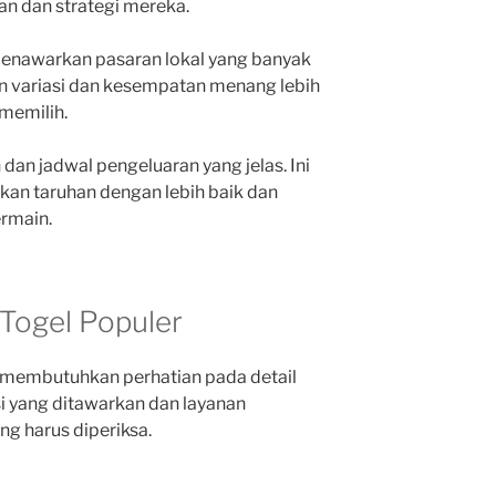
an dan strategi mereka.
 menawarkan pasaran lokal yang banyak
kan variasi dan kesempatan menang lebih
 memilih.
 dan jadwal pengeluaran yang jelas. Ini
n taruhan dengan lebih baik dan
rmain.
 Togel Populer
t membutuhkan perhatian pada detail
si yang ditawarkan dan layanan
ng harus diperiksa.