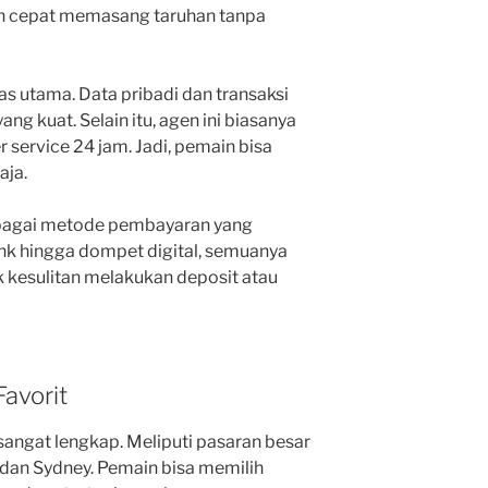
n cepat memasang taruhan tanpa
s utama. Data pribadi dan transaksi
ang kuat. Selain itu, agen ini biasanya
service 24 jam. Jadi, pemain bisa
aja.
bagai metode pembayaran yang
bank hingga dompet digital, semuanya
k kesulitan melakukan deposit atau
Favorit
sangat lengkap. Meliputi pasaran besar
 dan Sydney. Pemain bisa memilih