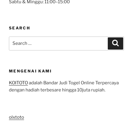
Sabtu & Minggu: 11:00–15:00
SEARCH
Search
Search
for:
MENGENAI KAMI
KOITOTO
adalah Bandar Judi Togel Online Terpercaya
dengan hadiah terbesare hingga 10juta rupiah.
olxtoto