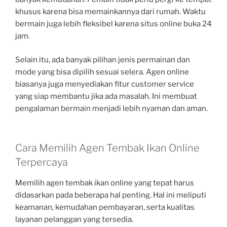
khusus karena bisa memainkannya dari rumah. Waktu
bermain juga lebih fleksibel karena situs online buka 24
jam.
Selain itu, ada banyak pilihan jenis permainan dan
mode yang bisa dipilih sesuai selera. Agen online
biasanya juga menyediakan fitur customer service
yang siap membantu jika ada masalah. Ini membuat
pengalaman bermain menjadi lebih nyaman dan aman.
Cara Memilih Agen Tembak Ikan Online
Terpercaya
Memilih agen tembak ikan online yang tepat harus
didasarkan pada beberapa hal penting. Hal ini meliputi
keamanan, kemudahan pembayaran, serta kualitas
layanan pelanggan yang tersedia.