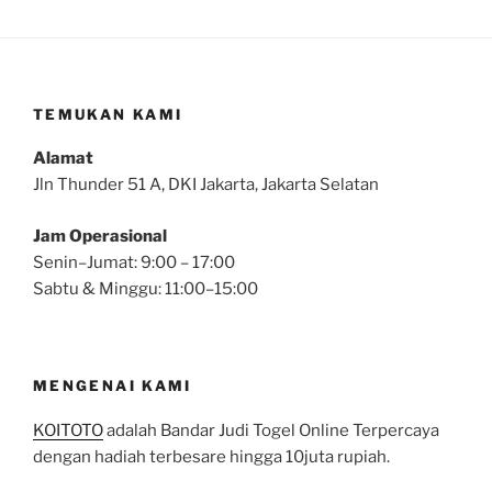
TEMUKAN KAMI
Alamat
Jln Thunder 51 A, DKI Jakarta, Jakarta Selatan
Jam Operasional
Senin–Jumat: 9:00 – 17:00
Sabtu & Minggu: 11:00–15:00
MENGENAI KAMI
KOITOTO
adalah Bandar Judi Togel Online Terpercaya
dengan hadiah terbesare hingga 10juta rupiah.