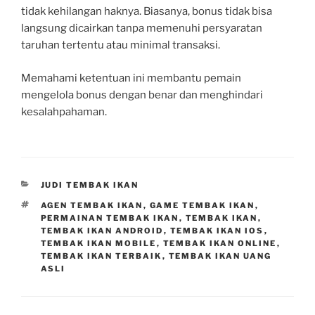
tidak kehilangan haknya. Biasanya, bonus tidak bisa
langsung dicairkan tanpa memenuhi persyaratan
taruhan tertentu atau minimal transaksi.
Memahami ketentuan ini membantu pemain
mengelola bonus dengan benar dan menghindari
kesalahpahaman.
CATEGORIES
JUDI TEMBAK IKAN
TAGS
AGEN TEMBAK IKAN
,
GAME TEMBAK IKAN
,
PERMAINAN TEMBAK IKAN
,
TEMBAK IKAN
,
TEMBAK IKAN ANDROID
,
TEMBAK IKAN IOS
,
TEMBAK IKAN MOBILE
,
TEMBAK IKAN ONLINE
,
TEMBAK IKAN TERBAIK
,
TEMBAK IKAN UANG
ASLI