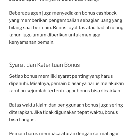
Beberapa agen juga menyediakan bonus cashback,
yang memberikan pengembalian sebagian uang yang
hilang saat bermain. Bonus loyalitas atau hadiah ulang
tahun juga umum diberikan untuk menjaga
kenyamanan pemain.
Syarat dan Ketentuan Bonus
Setiap bonus memiliki syarat penting yang harus
dipenuhi. Misalnya, pemain biasanya harus melakukan
taruhan sejumlah tertentu agar bonus bisa dicairkan.
Batas waktu klaim dan penggunaan bonus juga sering
diterapkan. Jika tidak digunakan tepat waktu, bonus
bisa hangus.
Pemain harus membaca aturan dengan cermat agar