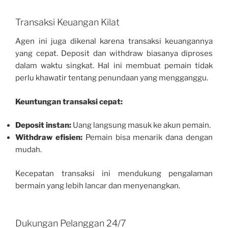
Transaksi Keuangan Kilat
Agen ini juga dikenal karena transaksi keuangannya
yang cepat. Deposit dan withdraw biasanya diproses
dalam waktu singkat. Hal ini membuat pemain tidak
perlu khawatir tentang penundaan yang mengganggu.
Keuntungan transaksi cepat:
Deposit instan:
Uang langsung masuk ke akun pemain.
Withdraw efisien:
Pemain bisa menarik dana dengan
mudah.
Kecepatan transaksi ini mendukung pengalaman
bermain yang lebih lancar dan menyenangkan.
Dukungan Pelanggan 24/7