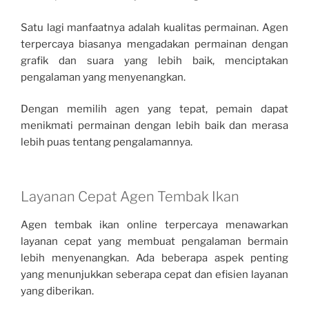
Satu lagi manfaatnya adalah kualitas permainan. Agen
terpercaya biasanya mengadakan permainan dengan
grafik dan suara yang lebih baik, menciptakan
pengalaman yang menyenangkan.
Dengan memilih agen yang tepat, pemain dapat
menikmati permainan dengan lebih baik dan merasa
lebih puas tentang pengalamannya.
Layanan Cepat Agen Tembak Ikan
Agen tembak ikan online terpercaya menawarkan
layanan cepat yang membuat pengalaman bermain
lebih menyenangkan. Ada beberapa aspek penting
yang menunjukkan seberapa cepat dan efisien layanan
yang diberikan.