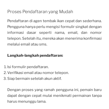
Proses Pendaftaran yang Mudah
Pendaftaran di agen tembak ikan cepat dan sederhana.
Pengguna hanya perlu mengisi formulir singkat dengan
informasi dasar seperti nama, email, dan nomor
telepon. Setelah itu, mereka akan menerima konfirmasi
melalui email atau sms.
Langkah-langkah pendaftaran:
Isi formulir pendaftaran.
Verifikasi email atau nomor telepon.
Siap bermain setelah akun aktif.
Dengan proses yang ramah pengguna ini, pemain baru
dapat dengan cepat mulai menikmati permainan tanpa
harus menunggu lama.