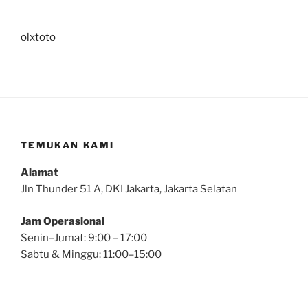
olxtoto
TEMUKAN KAMI
Alamat
Jln Thunder 51 A, DKI Jakarta, Jakarta Selatan
Jam Operasional
Senin–Jumat: 9:00 – 17:00
Sabtu & Minggu: 11:00–15:00