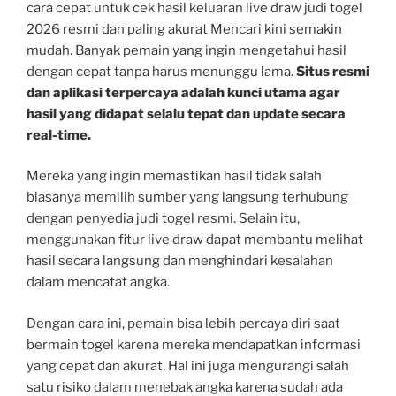
cara cepat untuk cek hasil keluaran live draw judi togel
2026 resmi dan paling akurat Mencari kini semakin
mudah. Banyak pemain yang ingin mengetahui hasil
dengan cepat tanpa harus menunggu lama.
Situs resmi
dan aplikasi terpercaya adalah kunci utama agar
hasil yang didapat selalu tepat dan update secara
real-time.
Mereka yang ingin memastikan hasil tidak salah
biasanya memilih sumber yang langsung terhubung
dengan penyedia judi togel resmi. Selain itu,
menggunakan fitur live draw dapat membantu melihat
hasil secara langsung dan menghindari kesalahan
dalam mencatat angka.
Dengan cara ini, pemain bisa lebih percaya diri saat
bermain togel karena mereka mendapatkan informasi
yang cepat dan akurat. Hal ini juga mengurangi salah
satu risiko dalam menebak angka karena sudah ada