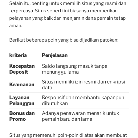
Selain itu, penting untuk memilih situs yang resmi dan
terpercaya. Situs seperti ini biasanya memberikan
pelayanan yang baik dan menjamin dana pemain tetap
aman.
Berikut beberapa poin yang bisa dijadikan patokan:
kriteria
Penjelasan
Kecepatan
Saldo langsung masuk tanpa
Deposit
menunggu lama
Situs memiliki izin resmi dan enkripsi
Keamanan
data
Layanan
Responsif dan membantu kapanpun
Pelanggan
dibutuhkan
Bonus dan
Adanya penawaran menarik untuk
Promo
pemain baru dan lama
Situs yang memenuhi poin-poin di atas akan membuat