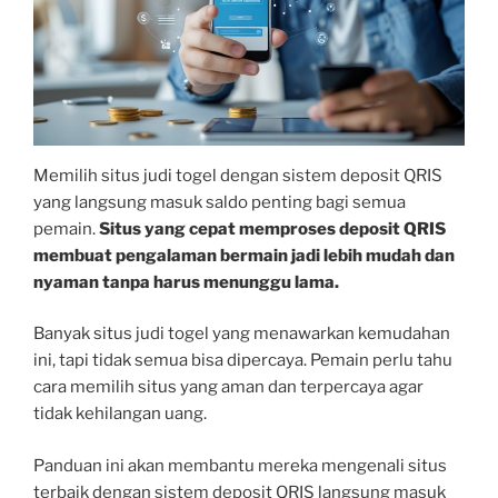
Memilih situs judi togel dengan sistem deposit QRIS
yang langsung masuk saldo penting bagi semua
pemain.
Situs yang cepat memproses deposit QRIS
membuat pengalaman bermain jadi lebih mudah dan
nyaman tanpa harus menunggu lama.
Banyak situs judi togel yang menawarkan kemudahan
ini, tapi tidak semua bisa dipercaya. Pemain perlu tahu
cara memilih situs yang aman dan terpercaya agar
tidak kehilangan uang.
Panduan ini akan membantu mereka mengenali situs
terbaik dengan sistem deposit QRIS langsung masuk