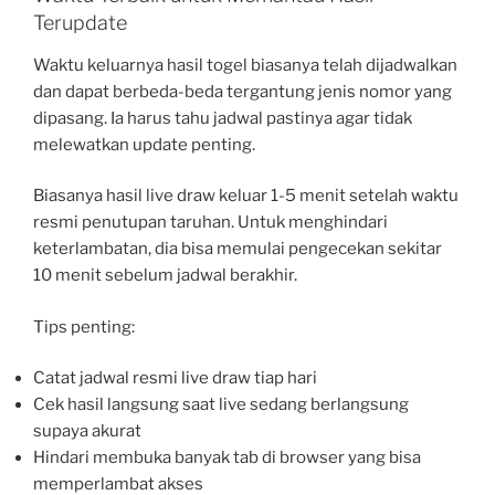
Terupdate
Waktu keluarnya hasil togel biasanya telah dijadwalkan
dan dapat berbeda-beda tergantung jenis nomor yang
dipasang. Ia harus tahu jadwal pastinya agar tidak
melewatkan update penting.
Biasanya hasil live draw keluar 1-5 menit setelah waktu
resmi penutupan taruhan. Untuk menghindari
keterlambatan, dia bisa memulai pengecekan sekitar
10 menit sebelum jadwal berakhir.
Tips penting:
Catat jadwal resmi live draw tiap hari
Cek hasil langsung saat live sedang berlangsung
supaya akurat
Hindari membuka banyak tab di browser yang bisa
memperlambat akses