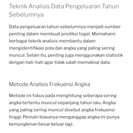
Teknik Analisis Data Pengeluaran Tahun
Sebelumnya
Data pengeluaran tahun sebelumnya menjadi sumber
penting dalam membuat prediksi togel. Memahami
berbagai teknik analisis membantu dalam
mengidentifikasi pola dan angka yang paling sering
muncul. Selain itu, penting juga menggunakan statistik
dengan hati-hati agar tidak salah memaknai data.
Metode Analisis Frekuensi Angka
Metode ini fokus pada menghitung seberapa sering
angka tertentu muncul sepanjang tahun lalu. Angka
yang paling sering muncul disebut angka frekuensi
tinggi. Pemain biasanya menganggap angka ini punya
kemungkinan besar keluar lagi.