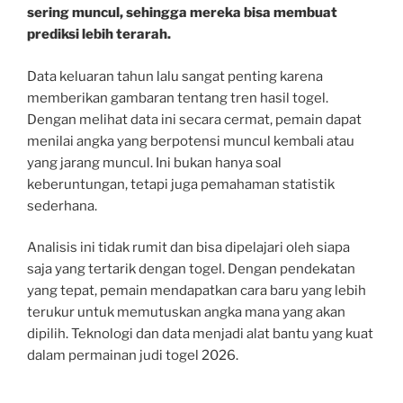
sering muncul, sehingga mereka bisa membuat
prediksi lebih terarah.
Data keluaran tahun lalu sangat penting karena
memberikan gambaran tentang tren hasil togel.
Dengan melihat data ini secara cermat, pemain dapat
menilai angka yang berpotensi muncul kembali atau
yang jarang muncul. Ini bukan hanya soal
keberuntungan, tetapi juga pemahaman statistik
sederhana.
Analisis ini tidak rumit dan bisa dipelajari oleh siapa
saja yang tertarik dengan togel. Dengan pendekatan
yang tepat, pemain mendapatkan cara baru yang lebih
terukur untuk memutuskan angka mana yang akan
dipilih. Teknologi dan data menjadi alat bantu yang kuat
dalam permainan judi togel 2026.