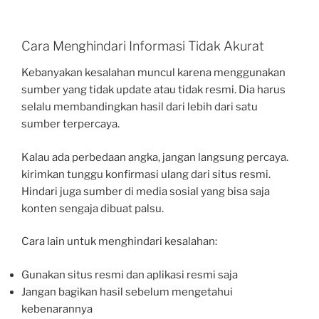
Cara Menghindari Informasi Tidak Akurat
Kebanyakan kesalahan muncul karena menggunakan
sumber yang tidak update atau tidak resmi. Dia harus
selalu membandingkan hasil dari lebih dari satu
sumber terpercaya.
Kalau ada perbedaan angka, jangan langsung percaya.
kirimkan tunggu konfirmasi ulang dari situs resmi.
Hindari juga sumber di media sosial yang bisa saja
konten sengaja dibuat palsu.
Cara lain untuk menghindari kesalahan:
Gunakan situs resmi dan aplikasi resmi saja
Jangan bagikan hasil sebelum mengetahui
kebenarannya