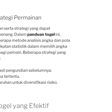
rategi Permainan
 serta strategi yang dapat
menang. Dalam
panduan togel
ini,
erapa metode analisis angka dan pola
atan statistik dalam memilih angka
gi pemain. Beberapa strategi yang
:
asil pengundian sebelumnya.
a tertentu.
uhan untuk diversifikasi risiko.
ogel yang Efektif