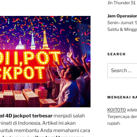
Jln Thunder 51 
Jam Operasion
Senin–Jumat: 
Sabtu & Mingg
SEARCH
Search
for:
MENGENAI K
KOITOTO
adala
gel 4D jackpot terbesar
menjadi salah
Terpercaya den
nati di Indonesia. Artikel ini akan
rupiah.
 untuk membantu Anda memahami cara