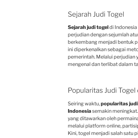
Sejarah Judi Togel
Sejarah judi togel
di Indonesia
perjudian dengan sejumlah atura
berkembang menjadi bentuk pe
ini diperkenalkan sebagai me
pemerintah. Melalui perjudian 
mengenal dan terlibat dalam ta
Popularitas Judi Togel
Seiring waktu,
popularitas judi
Indonesia
semakin meningkat.
yang ditawarkan oleh permaina
melalui platform online, partis
Kini, togel menjadi salah satu 