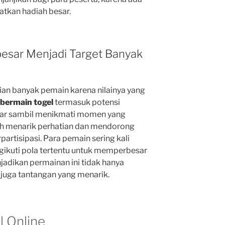
tkan hadiah besar.
esar Menjadi Target Banyak
an banyak pemain karena nilainya yang
bermain togel
termasuk potensi
ar sambil menikmati momen yang
h menarik perhatian dan mendorong
partisipasi. Para pemain sering kali
ikuti pola tertentu untuk memperbesar
adikan permainan ini tidak hanya
 juga tantangan yang menarik.
l Online