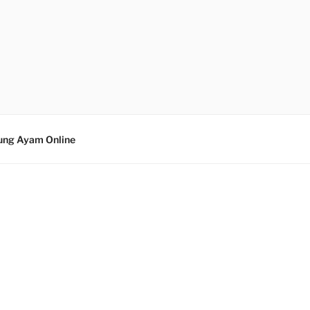
ung Ayam Online