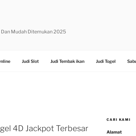
mi Dan Mudah Ditemukan 2025
Online
Judi Slot
Judi Tembak ikan
Judi Togel
Sab
CARI KAMI
gel 4D Jackpot Terbesar
Alamat