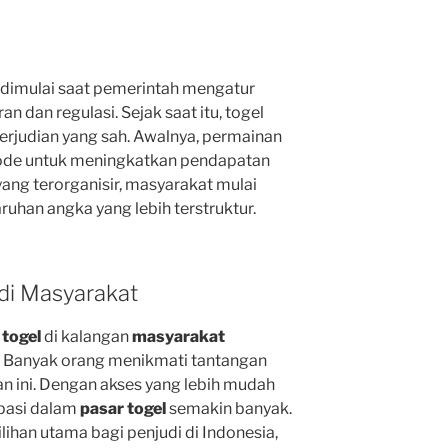
 dimulai saat pemerintah mengatur
n dan regulasi. Sejak saat itu, togel
rjudian yang sah. Awalnya, permainan
tode untuk meningkatkan pendapatan
yang terorganisir, masyarakat mulai
ruhan angka yang lebih terstruktur.
 di Masyarakat
 togel
di kalangan
masyarakat
 Banyak orang menikmati tantangan
n ini. Dengan akses yang lebih mudah
ipasi dalam
pasar togel
semakin banyak.
pilihan utama bagi penjudi di Indonesia,