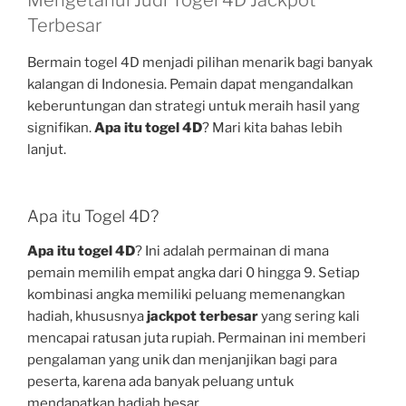
Terbesar
Bermain togel 4D menjadi pilihan menarik bagi banyak
kalangan di Indonesia. Pemain dapat mengandalkan
keberuntungan dan strategi untuk meraih hasil yang
signifikan.
Apa itu togel 4D
? Mari kita bahas lebih
lanjut.
Apa itu Togel 4D?
Apa itu togel 4D
? Ini adalah permainan di mana
pemain memilih empat angka dari 0 hingga 9. Setiap
kombinasi angka memiliki peluang memenangkan
hadiah, khususnya
jackpot terbesar
yang sering kali
mencapai ratusan juta rupiah. Permainan ini memberi
pengalaman yang unik dan menjanjikan bagi para
peserta, karena ada banyak peluang untuk
mendapatkan hadiah besar.