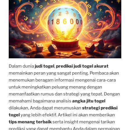
Dalam dunia
judi togel
,
prediksi judi togel akurat
memainkan peran yang sangat penting. Pembaca akan
menemukan beragam informasi mengenai cara-cara
untuk meningkatkan peluang menang dengan
memanfaatkan rumus dan strategi yang tepat. Dengan
memahami bagaimana analisis
angka jitu togel
dilakukan, Anda dapat merumuskan
strategi prediksi
togel
yang lebih efektif. Artikel ini akan memberikan
tips menang terbaik
serta insight mengenai tarikan
prediksi yang dapat membantu Anda dalam permainan