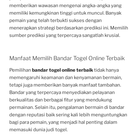
memberikan wawasan mengenai angka-angka yang
memiliki kemungkinan tinggi untuk muncul. Banyak
pemain yang telah terbukti sukses dengan
menerapkan strategi berdasarkan prediksi ini. Memilih
sumber prediksi yang terpercaya sangatlah krusial.
Manfaat Memilih Bandar Togel Online Terbaik
Pemilihan
bandar togel online terbaik
tidak hanya
memengaruhi keamanan dan kenyamanan bermain,
tetapi juga memberikan banyak manfaat tambahan.
Bandar yang terpercaya menyediakan pelayanan
berkualitas dan berbagai fitur yang mendukung
permainan. Selain itu, pengalaman bermain di bandar
dengan reputasi baik sering kali lebih menguntungkan
bagi para pemain, yang menjadi hal penting dalam
memasuki dunia judi togel.