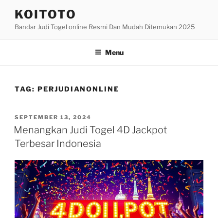
Skip
KOITOTO
to
Bandar Judi Togel online Resmi Dan Mudah Ditemukan 2025
content
Menu
TAG:
PERJUDIANONLINE
POSTED
SEPTEMBER 13, 2024
ON
Menangkan Judi Togel 4D Jackpot
Terbesar Indonesia