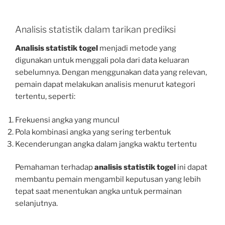
Analisis statistik dalam tarikan prediksi
Analisis statistik togel
menjadi metode yang
digunakan untuk menggali pola dari data keluaran
sebelumnya. Dengan menggunakan data yang relevan,
pemain dapat melakukan analisis menurut kategori
tertentu, seperti:
Frekuensi angka yang muncul
Pola kombinasi angka yang sering terbentuk
Kecenderungan angka dalam jangka waktu tertentu
Pemahaman terhadap
analisis statistik togel
ini dapat
membantu pemain mengambil keputusan yang lebih
tepat saat menentukan angka untuk permainan
selanjutnya.