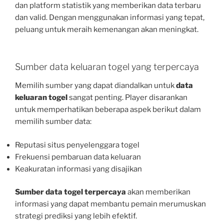
dan platform statistik yang memberikan data terbaru
dan valid. Dengan menggunakan informasi yang tepat,
peluang untuk meraih kemenangan akan meningkat.
Sumber data keluaran togel yang terpercaya
Memilih sumber yang dapat diandalkan untuk
data
keluaran togel
sangat penting. Player disarankan
untuk memperhatikan beberapa aspek berikut dalam
memilih sumber data:
Reputasi situs penyelenggara togel
Frekuensi pembaruan data keluaran
Keakuratan informasi yang disajikan
Sumber data togel terpercaya
akan memberikan
informasi yang dapat membantu pemain merumuskan
strategi prediksi yang lebih efektif.