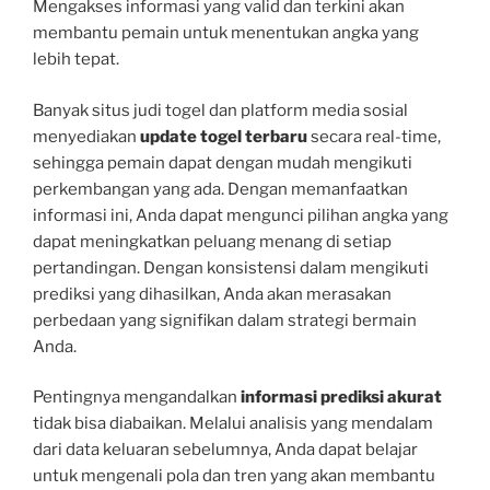
Mengakses informasi yang valid dan terkini akan
membantu pemain untuk menentukan angka yang
lebih tepat.
Banyak situs judi togel dan platform media sosial
menyediakan
update togel terbaru
secara real-time,
sehingga pemain dapat dengan mudah mengikuti
perkembangan yang ada. Dengan memanfaatkan
informasi ini, Anda dapat mengunci pilihan angka yang
dapat meningkatkan peluang menang di setiap
pertandingan. Dengan konsistensi dalam mengikuti
prediksi yang dihasilkan, Anda akan merasakan
perbedaan yang signifikan dalam strategi bermain
Anda.
Pentingnya mengandalkan
informasi prediksi akurat
tidak bisa diabaikan. Melalui analisis yang mendalam
dari data keluaran sebelumnya, Anda dapat belajar
untuk mengenali pola dan tren yang akan membantu