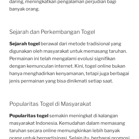
daring, meningkatkan pengalaman perjudian bagi
banyak orang.
Sejarah dan Perkembangan Togel
Sejarah togel
berawal dari metode tradisional yang
digunakan oleh masyarakat untuk memasang taruhan.
Permainan ini telah mengalami evolusi signifikan
dengan kemunculan internet. Kini, togel online bukan
hanya menghadirkan kenyamanan, tetapi juga berbagai
jenis permainan yang bisa dinikmati setiap saat.
Popularitas Togel di Masyarakat
Popularitas togel
semakin meningkat di kalangan
masyarakat Indonesia. Kemudahan dalam memasang
taruhan secara online memungkinkan lebih banyak
orang untuk berpartisipasi. Selain itu, berbagai promosi