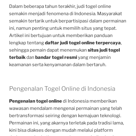
Dalam beberapa tahun terakhir, judi togel online
semakin menjadi fenomena di Indonesia. Masyarakat
semakin tertarik untuk berpartisipasi dalam permainan
ini, namun penting untuk memilih situs yang tepat.
Artikel ini bertujuan untuk memberikan panduan
lengkap tentang
daftar judi togel online terpercaya
,
sehingga pemain dapat menemukan
situs judi togel
terbaik
dan
bandar togel resmi
yang menjamin
keamanan serta kenyamanan dalam bertaruh.
Pengenalan Togel Online di Indonesia
Pengenalan togel online
di Indonesia memberikan
wawasan mendalam mengenai permainan yang telah
bertransformasi seiring dengan kemajuan teknologi.
Permainan ini, yang akarnya terletak pada tradisi lama,
kini bisa diakses dengan mudah melalui platform