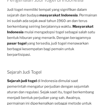
Pengenalan Judi Togel di Indonesia
Judi togel memiliki tempat yang signifikan dalam
sejarah dan budaya
masyarakat Indonesia
. Permainan
ini sudah ada sejak awal tahun 1960-an dan terus
berkembang seiring berjalannya waktu.
Masyarakat
Indonesia
mulai mengadopsi togel sebagai salah satu
bentuk hiburan yang menarik. Dengan beragamnya
pasar togel
yang tersedia, judi togel menawarkan
berbagai kesempatan bagi pemain untuk
berpartisipasi.
Sejarah Judi Togel
Sejarah judi togel
di Indonesia dimulai saat
pemerintah mengatur perjudian dengan sejumlah
aturan dan regulasi. Sejak saat itu, togel berkembang
menjadi bentuk perjudian yang sah. Awalnya,
permainan ini diperkenalkan sebagai metode untuk