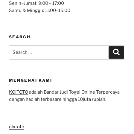
Senin–Jumat: 9:00 – 17:00
Sabtu & Minggu: 11:00–15:00
SEARCH
Search
Search
for:
MENGENAI KAMI
KOITOTO
adalah Bandar Judi Togel Online Terpercaya
dengan hadiah terbesare hingga 10juta rupiah.
olxtoto