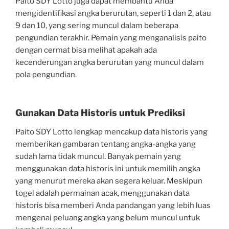
Paito SDY Lotto juga dapat membantu Anda
mengidentifikasi angka berurutan, seperti 1 dan 2, atau
9 dan 10, yang sering muncul dalam beberapa
pengundian terakhir. Pemain yang menganalisis paito
dengan cermat bisa melihat apakah ada
kecenderungan angka berurutan yang muncul dalam
pola pengundian.
Gunakan Data Historis untuk Prediksi
Paito SDY Lotto lengkap mencakup data historis yang
memberikan gambaran tentang angka-angka yang
sudah lama tidak muncul. Banyak pemain yang
menggunakan data historis ini untuk memilih angka
yang menurut mereka akan segera keluar. Meskipun
togel adalah permainan acak, menggunakan data
historis bisa memberi Anda pandangan yang lebih luas
mengenai peluang angka yang belum muncul untuk