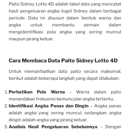
Paito Sidney Lotto 4D adalah tabel data yang mencatat
hasil pengeluaran angka togel Sidney dalam berbagai
periode. Data ini disusun dalam bentuk warna dan
angka untuk membantu pemain dalam
mengidentifikasi pola angka yang sering muncul
maupun jarang keluar.
Cara Membaca Data Paito Sidney Lotto 4D
Untuk memanfaatkan data paito secara maksimal,
berikut adalah beberapa langkah yang dapat dilakukan:
Perhatikan Pola Warna
– Warna dalam paito
menandakan frekuensi kemunculan angka tertentu.
Identifikasi Angka Panas dan Dingin
– Angka panas
adalah angka yang sering muncul, sedangkan angka
dingin adalah angka yang jarang keluar.
Analisis Hasil Pengeluaran Sebelumnya
– Dengan