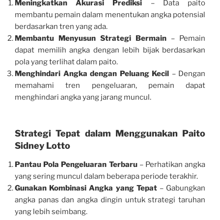
Meningkatkan Akurasi Prediksi
– Data paito
membantu pemain dalam menentukan angka potensial
berdasarkan tren yang ada.
Membantu Menyusun Strategi Bermain
– Pemain
dapat memilih angka dengan lebih bijak berdasarkan
pola yang terlihat dalam paito.
Menghindari Angka dengan Peluang Kecil
– Dengan
memahami tren pengeluaran, pemain dapat
menghindari angka yang jarang muncul.
Strategi Tepat dalam Menggunakan Paito
Sidney Lotto
Pantau Pola Pengeluaran Terbaru
– Perhatikan angka
yang sering muncul dalam beberapa periode terakhir.
Gunakan Kombinasi Angka yang Tepat
– Gabungkan
angka panas dan angka dingin untuk strategi taruhan
yang lebih seimbang.