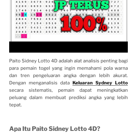
Paito Sidney Lotto 4D adalah alat analisis penting bagi
para pemain togel yang ingin memahami pola warna
dan tren pengeluaran angka dengan lebih akurat.
Dengan menganalisis data
Keluaran Sydney Lotto
secara sistematis, pemain dapat meningkatkan
peluang dalam membuat prediksi angka yang lebih
tepat.
Apa Itu Paito Sidney Lotto 4D?