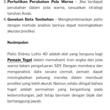
Perhatikan Perubahan Pola Warna
– Jika terdapat
perubahan dalam pola warna, sesuaikan strategi
taruhan Anda.
Gunakan Data Tambahan
– Mengkombinasikan paito
dengan metode analisis lainnya dapat meningkatkan
akurasi prediksi.
Kesimpulan
Paito Sidney Lotto 4D adalah alat yang berguna bagi
Pemain Togel
dalam memahami tren angka dan pola
warna dalam pengeluaran SDY. Dengan membaca dan
menganalisis data secara cermat, pemain dapat
meningkatkan peluang mereka dalam membuat
prediksi yang lebih akurat. Namun, selalu diingat bahwa
togel adalah permainan yang bergantung pada
keberuntungan, jadi tetap bermain dengan bijak dan
bertanggung jawab.