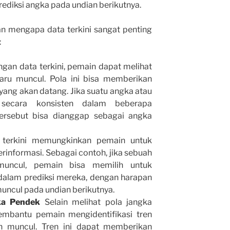
diksi angka pada undian berikutnya.
an mengapa data terkini sangat penting
:
gan data terkini, pemain dapat melihat
aru muncul. Pola ini bisa memberikan
yang akan datang. Jika suatu angka atau
secara konsisten dalam beberapa
tersebut bisa dianggap sebagai angka
terkini memungkinkan pemain untuk
rinformasi. Sebagai contoh, jika sebuah
uncul, pemain bisa memilih untuk
alam prediksi mereka, dengan harapan
uncul pada undian berikutnya.
ka Pendek
Selain melihat pola jangka
membantu pemain mengidentifikasi tren
 muncul. Tren ini dapat memberikan