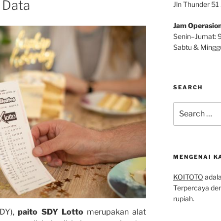
 Data
Jln Thunder 51 
Jam Operasion
Senin–Jumat: 
Sabtu & Mingg
SEARCH
Search
for:
MENGENAI K
KOITOTO
adala
Terpercaya den
rupiah.
SDY),
paito SDY Lotto
merupakan alat