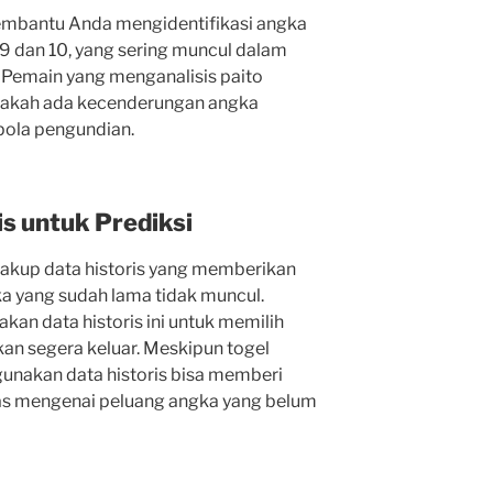
embantu Anda mengidentifikasi angka
u 9 dan 10, yang sering muncul dalam
 Pemain yang menganalisis paito
pakah ada kecenderungan angka
pola pengundian.
s untuk Prediksi
akup data historis yang memberikan
 yang sudah lama tidak muncul.
n data historis ini untuk memilih
an segera keluar. Meskipun togel
unakan data historis bisa memberi
as mengenai peluang angka yang belum