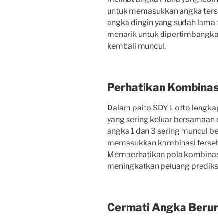
untuk memasukkan angka terse
angka dingin yang sudah lama t
menarik untuk dipertimbangka
kembali muncul.
Perhatikan Kombinas
Dalam paito SDY Lotto lengka
yang sering keluar bersamaan d
angka 1 dan 3 sering muncul 
memasukkan kombinasi tersebu
Memperhatikan pola kombinas
meningkatkan peluang prediks
Cermati Angka Beru