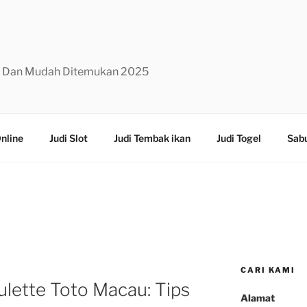
mi Dan Mudah Ditemukan 2025
Online
Judi Slot
Judi Tembak ikan
Judi Togel
Sab
CARI KAMI
lette Toto Macau: Tips
Alamat