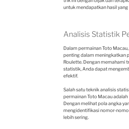
trik ini dengan bijak dan terap
untuk mendapatkan hasil yang
Analisis Statistik
Dalam permainan Toto Macau, a
penting dalam meningkatkan 
Roulette. Dengan memahami tr
statistik, Anda dapat mengem
efektif.
Salah satu teknik analisis stat
permainan Toto Macau adalah 
Dengan melihat pola angka yan
mengidentifikasi nomor-nomo
lebih sering.