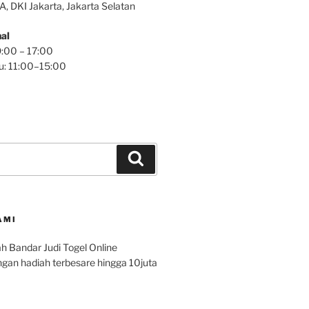
A, DKI Jakarta, Jakarta Selatan
al
9:00 – 17:00
u: 11:00–15:00
Search
AMI
h Bandar Judi Togel Online
gan hadiah terbesare hingga 10juta