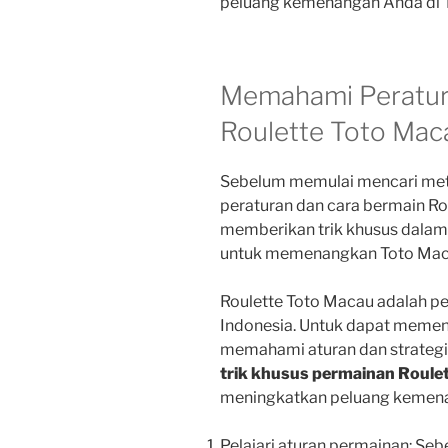
peluang kemenangan Anda di 
Memahami Peratur
Roulette Toto Mac
Sebelum memulai mencari met
peraturan dan cara bermain Rou
memberikan trik khusus dalam
untuk memenangkan Toto Mac
Roulette Toto Macau adalah pe
Indonesia. Untuk dapat memen
memahami aturan dan strategi 
trik khusus permainan Roule
meningkatkan peluang kemen
Pelajari aturan permainan: Se