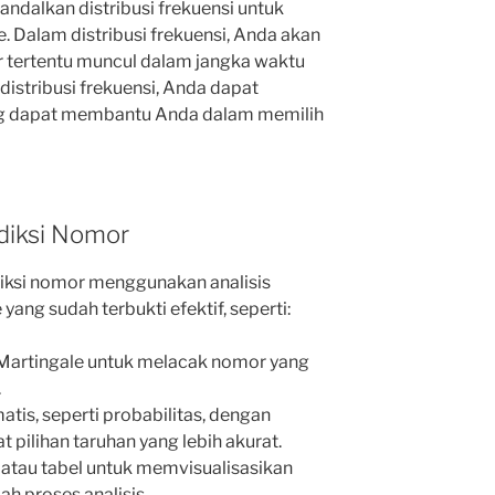
andalkan distribusi frekuensi untuk
. Dalam distribusi frekuensi, Anda akan
r tertentu muncul dalam jangka waktu
distribusi frekuensi, Anda dapat
ng dapat membantu Anda dalam memilih
diksi Nomor
iksi nomor menggunakan analisis
yang sudah terbukti efektif, seperti:
Martingale untuk melacak nomor yang
.
is, seperti probabilitas, dengan
t pilihan taruhan yang lebih akurat.
atau tabel untuk memvisualisasikan
h proses analisis.