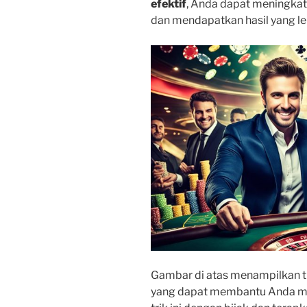
efektif
, Anda dapat meningkat
dan mendapatkan hasil yang leb
Gambar di atas menampilkan t
yang dapat membantu Anda m