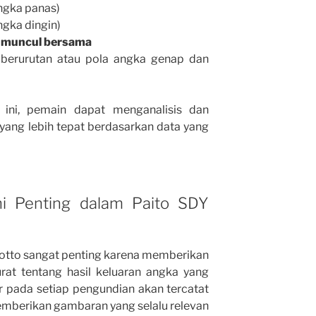
ngka panas)
ngka dingin)
g muncul bersama
 berurutan atau pola angka genap dan
ini, pemain dapat menganalisis dan
yang lebih tepat berdasarkan data yang
i Penting dalam Paito SDY
Lotto sangat penting karena memberikan
rat tentang hasil keluaran angka yang
r pada setiap pengundian akan tercatat
emberikan gambaran yang selalu relevan