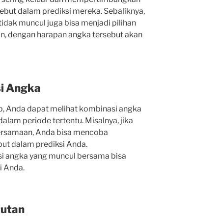
but dalam prediksi mereka. Sebaliknya,
idak muncul juga bisa menjadi pilihan
n, dengan harapan angka tersebut akan
i Angka
p, Anda dapat melihat kombinasi angka
alam periode tertentu. Misalnya, jika
bersamaan, Anda bisa mencoba
t dalam prediksi Anda.
i angka yang muncul bersama bisa
i Anda.
rutan