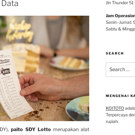
 Data
Jln Thunder 51 
Jam Operasion
Senin–Jumat: 
Sabtu & Mingg
SEARCH
Search
for:
MENGENAI K
KOITOTO
adala
Terpercaya den
rupiah.
SDY),
paito SDY Lotto
merupakan alat