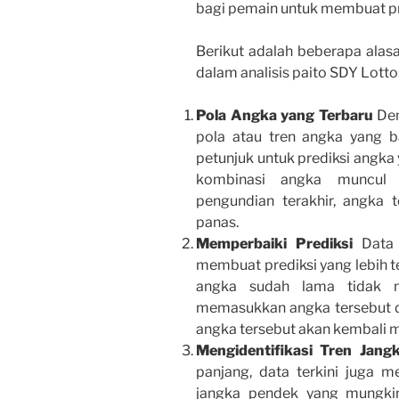
bagi pemain untuk membuat pre
Berikut adalah beberapa alas
dalam analisis paito SDY Lotto
Pola Angka yang Terbaru
Den
pola atau tren angka yang b
petunjuk untuk prediksi angka 
kombinasi angka muncul 
pengundian terakhir, angka 
panas.
Memperbaiki Prediksi
Data 
membuat prediksi yang lebih te
angka sudah lama tidak m
memasukkan angka tersebut d
angka tersebut akan kembali m
Mengidentifikasi Tren Jang
panjang, data terkini juga 
jangka pendek yang mungkin