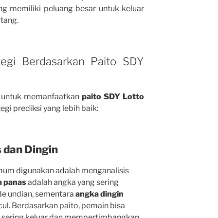
 memiliki peluang besar untuk keluar
tang.
egi Berdasarkan Paito SDY
a untuk memanfaatkan
paito SDY Lotto
i prediksi yang lebih baik:
 dan Dingin
mum digunakan adalah menganalisis
 panas
adalah angka yang sering
de undian, sementara
angka dingin
ul. Berdasarkan paito, pemain bisa
h sering keluar dan mempertimbangkan