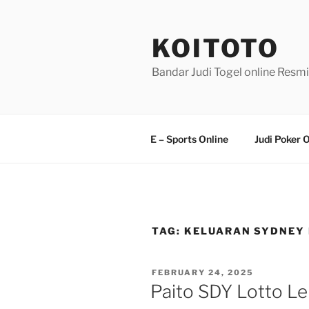
Skip
to
KOITOTO
content
Bandar Judi Togel online Res
E – Sports Online
Judi Poker 
TAG:
KELUARAN SYDNEY
POSTED
FEBRUARY 24, 2025
ON
Paito SDY Lotto L