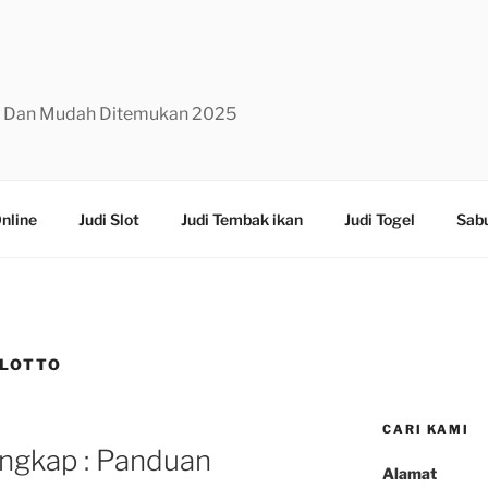
mi Dan Mudah Ditemukan 2025
Online
Judi Slot
Judi Tembak ikan
Judi Togel
Sab
 LOTTO
CARI KAMI
engkap : Panduan
Alamat