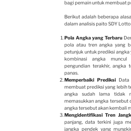
bagi pemain untuk membuat pre
Berikut adalah beberapa alas
dalam analisis paito SDY Lotto
Pola Angka yang Terbaru
Den
pola atau tren angka yang b
petunjuk untuk prediksi angka 
kombinasi angka muncul 
pengundian terakhir, angka 
panas.
Memperbaiki Prediksi
Data 
membuat prediksi yang lebih te
angka sudah lama tidak m
memasukkan angka tersebut d
angka tersebut akan kembali m
Mengidentifikasi Tren Jang
panjang, data terkini juga 
jangka pendek yang mungkin