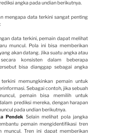
diksi angka pada undian berikutnya.
an mengapa data terkini sangat penting
:
gan data terkini, pemain dapat melihat
aru muncul. Pola ini bisa memberikan
yang akan datang. Jika suatu angka atau
secara konsisten dalam beberapa
tersebut bisa dianggap sebagai angka
terkini memungkinkan pemain untuk
rinformasi. Sebagai contoh, jika sebuah
uncul, pemain bisa memilih untuk
alam prediksi mereka, dengan harapan
uncul pada undian berikutnya.
ka Pendek
Selain melihat pola jangka
membantu pemain mengidentifikasi tren
 muncul. Tren ini dapat memberikan