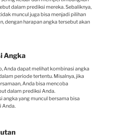
but dalam prediksi mereka. Sebaliknya,
idak muncul juga bisa menjadi pilihan
n, dengan harapan angka tersebut akan
i Angka
p, Anda dapat melihat kombinasi angka
alam periode tertentu. Misalnya, jika
bersamaan, Anda bisa mencoba
t dalam prediksi Anda.
i angka yang muncul bersama bisa
i Anda.
rutan