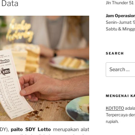
 Data
Jln Thunder 51 
Jam Operasion
Senin–Jumat: 
Sabtu & Mingg
SEARCH
Search
for:
MENGENAI K
KOITOTO
adala
Terpercaya den
rupiah.
SDY),
paito SDY Lotto
merupakan alat