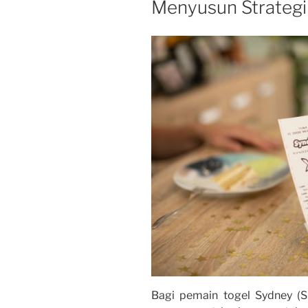
Menyusun Strategi
Bagi pemain togel Sydney (