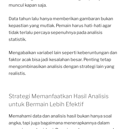
muncul kapan saja.
Data tahun lalu hanya memberikan gambaran bukan
kepastian yang mutlak. Pemain harus hati-hati agar
tidak terlalu percaya sepenuhnya pada analisis
statistik.
Mengabaikan variabel lain seperti keberuntungan dan
faktor acak bisa jadi kesalahan besar. Penting tetap
mengombinasikan analisis dengan strategi lain yang
realistis.
Strategi Memanfaatkan Hasil Analisis
untuk Bermain Lebih Efektif
Memahami data dan analisis hasil bukan hanya soal
angka, tapi juga bagaimana menerapkannya dalam