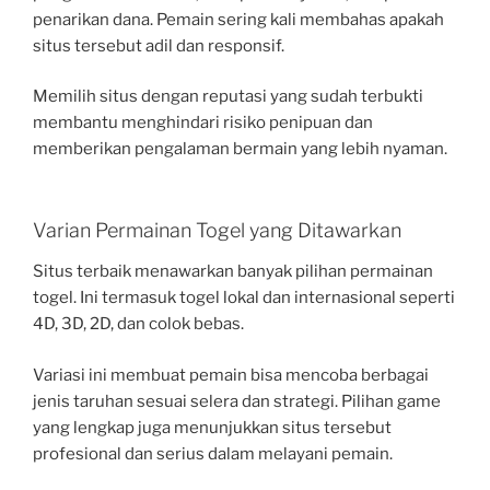
penarikan dana. Pemain sering kali membahas apakah
situs tersebut adil dan responsif.
Memilih situs dengan reputasi yang sudah terbukti
membantu menghindari risiko penipuan dan
memberikan pengalaman bermain yang lebih nyaman.
Varian Permainan Togel yang Ditawarkan
Situs terbaik menawarkan banyak pilihan permainan
togel. Ini termasuk togel lokal dan internasional seperti
4D, 3D, 2D, dan colok bebas.
Variasi ini membuat pemain bisa mencoba berbagai
jenis taruhan sesuai selera dan strategi. Pilihan game
yang lengkap juga menunjukkan situs tersebut
profesional dan serius dalam melayani pemain.