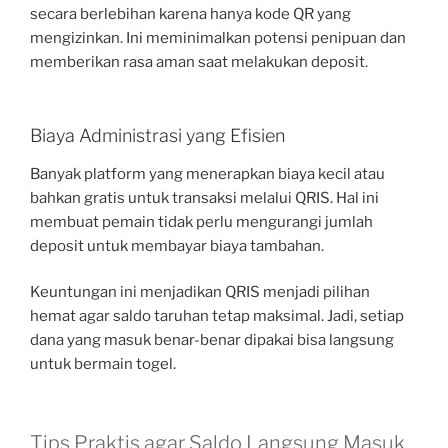
secara berlebihan karena hanya kode QR yang
mengizinkan. Ini meminimalkan potensi penipuan dan
memberikan rasa aman saat melakukan deposit.
Biaya Administrasi yang Efisien
Banyak platform yang menerapkan biaya kecil atau
bahkan gratis untuk transaksi melalui QRIS. Hal ini
membuat pemain tidak perlu mengurangi jumlah
deposit untuk membayar biaya tambahan.
Keuntungan ini menjadikan QRIS menjadi pilihan
hemat agar saldo taruhan tetap maksimal. Jadi, setiap
dana yang masuk benar-benar dipakai bisa langsung
untuk bermain togel.
Tips Praktis agar Saldo Langsung Masuk