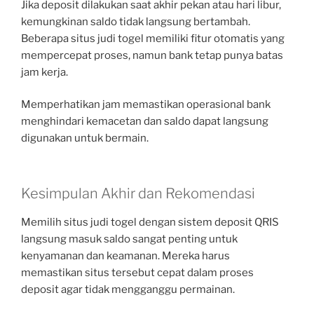
Jika deposit dilakukan saat akhir pekan atau hari libur,
kemungkinan saldo tidak langsung bertambah.
Beberapa situs judi togel memiliki fitur otomatis yang
mempercepat proses, namun bank tetap punya batas
jam kerja.
Memperhatikan jam memastikan operasional bank
menghindari kemacetan dan saldo dapat langsung
digunakan untuk bermain.
Kesimpulan Akhir dan Rekomendasi
Memilih situs judi togel dengan sistem deposit QRIS
langsung masuk saldo sangat penting untuk
kenyamanan dan keamanan. Mereka harus
memastikan situs tersebut cepat dalam proses
deposit agar tidak mengganggu permainan.