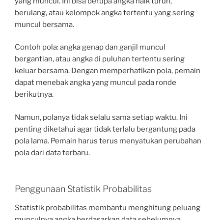
yang muncul. Ini bisa berupa angka naik turun,
berulang, atau kelompok angka tertentu yang sering
muncul bersama.
Contoh pola: angka genap dan ganjil muncul
bergantian, atau angka di puluhan tertentu sering
keluar bersama. Dengan memperhatikan pola, pemain
dapat menebak angka yang muncul pada ronde
berikutnya.
Namun, polanya tidak selalu sama setiap waktu. Ini
penting diketahui agar tidak terlalu bergantung pada
pola lama. Pemain harus terus menyatukan perubahan
pola dari data terbaru.
Penggunaan Statistik Probabilitas
Statistik probabilitas membantu menghitung peluang
munculnya angka berdasarkan data sebelumnya.