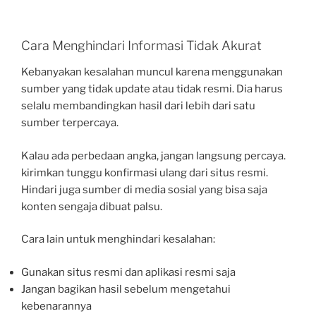
Cara Menghindari Informasi Tidak Akurat
Kebanyakan kesalahan muncul karena menggunakan
sumber yang tidak update atau tidak resmi. Dia harus
selalu membandingkan hasil dari lebih dari satu
sumber terpercaya.
Kalau ada perbedaan angka, jangan langsung percaya.
kirimkan tunggu konfirmasi ulang dari situs resmi.
Hindari juga sumber di media sosial yang bisa saja
konten sengaja dibuat palsu.
Cara lain untuk menghindari kesalahan:
Gunakan situs resmi dan aplikasi resmi saja
Jangan bagikan hasil sebelum mengetahui
kebenarannya