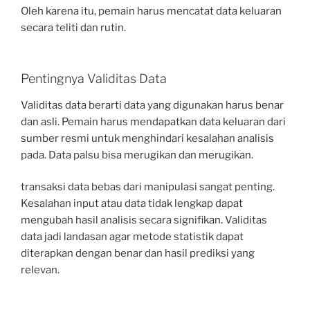
Oleh karena itu, pemain harus mencatat data keluaran
secara teliti dan rutin.
Pentingnya Validitas Data
Validitas data berarti data yang digunakan harus benar
dan asli. Pemain harus mendapatkan data keluaran dari
sumber resmi untuk menghindari kesalahan analisis
pada. Data palsu bisa merugikan dan merugikan.
transaksi data bebas dari manipulasi sangat penting.
Kesalahan input atau data tidak lengkap dapat
mengubah hasil analisis secara signifikan. Validitas
data jadi landasan agar metode statistik dapat
diterapkan dengan benar dan hasil prediksi yang
relevan.