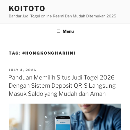
Skip
KOITOTO
to
Bandar Judi Togel online Resmi Dan Mudah Ditemukan 2025
content
Menu
TAG:
#HONGKONGHARIINI
POSTED
JULY 4, 2026
ON
Panduan Memilih Situs Judi Togel 2026
Dengan Sistem Deposit QRIS Langsung
Masuk Saldo yang Mudah dan Aman