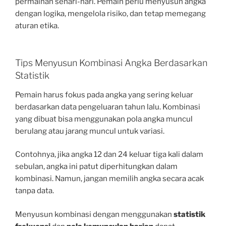
permainan sehari-hari. Pemain perlu menyusun angka
dengan logika, mengelola risiko, dan tetap memegang
aturan etika.
Tips Menyusun Kombinasi Angka Berdasarkan
Statistik
Pemain harus fokus pada angka yang sering keluar
berdasarkan data pengeluaran tahun lalu. Kombinasi
yang dibuat bisa menggunakan pola angka muncul
berulang atau jarang muncul untuk variasi.
Contohnya, jika angka 12 dan 24 keluar tiga kali dalam
sebulan, angka ini patut diperhitungkan dalam
kombinasi. Namun, jangan memilih angka secara acak
tanpa data.
Menyusun kombinasi dengan menggunakan
statistik