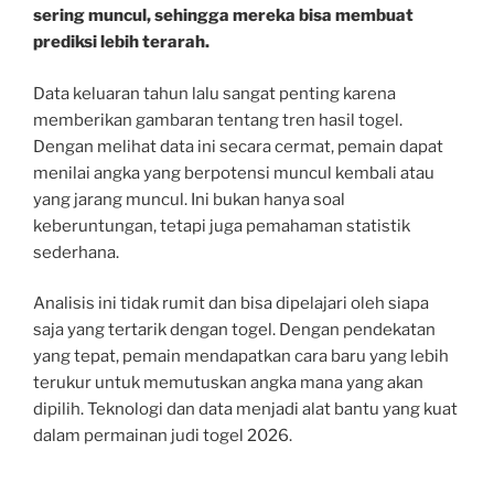
sering muncul, sehingga mereka bisa membuat
prediksi lebih terarah.
Data keluaran tahun lalu sangat penting karena
memberikan gambaran tentang tren hasil togel.
Dengan melihat data ini secara cermat, pemain dapat
menilai angka yang berpotensi muncul kembali atau
yang jarang muncul. Ini bukan hanya soal
keberuntungan, tetapi juga pemahaman statistik
sederhana.
Analisis ini tidak rumit dan bisa dipelajari oleh siapa
saja yang tertarik dengan togel. Dengan pendekatan
yang tepat, pemain mendapatkan cara baru yang lebih
terukur untuk memutuskan angka mana yang akan
dipilih. Teknologi dan data menjadi alat bantu yang kuat
dalam permainan judi togel 2026.