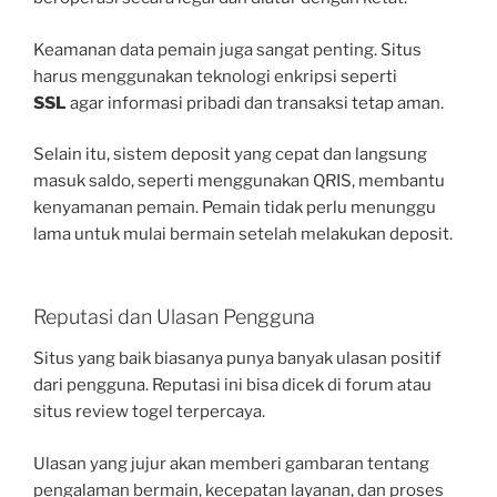
Keamanan data pemain juga sangat penting. Situs
harus menggunakan teknologi enkripsi seperti
SSL
agar informasi pribadi dan transaksi tetap aman.
Selain itu, sistem deposit yang cepat dan langsung
masuk saldo, seperti menggunakan QRIS, membantu
kenyamanan pemain. Pemain tidak perlu menunggu
lama untuk mulai bermain setelah melakukan deposit.
Reputasi dan Ulasan Pengguna
Situs yang baik biasanya punya banyak ulasan positif
dari pengguna. Reputasi ini bisa dicek di forum atau
situs review togel terpercaya.
Ulasan yang jujur ​​​​akan memberi gambaran tentang
pengalaman bermain, kecepatan layanan, dan proses