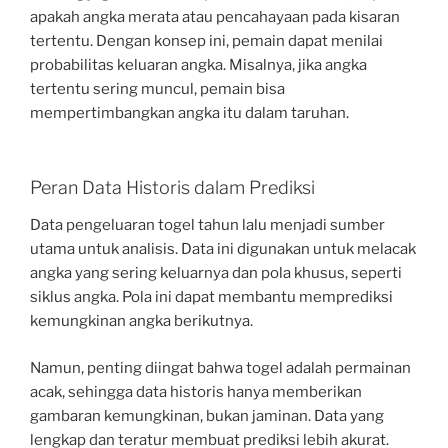
apakah angka merata atau pencahayaan pada kisaran
tertentu. Dengan konsep ini, pemain dapat menilai
probabilitas keluaran angka. Misalnya, jika angka
tertentu sering muncul, pemain bisa
mempertimbangkan angka itu dalam taruhan.
Peran Data Historis dalam Prediksi
Data pengeluaran togel tahun lalu menjadi sumber
utama untuk analisis. Data ini digunakan untuk melacak
angka yang sering keluarnya dan pola khusus, seperti
siklus angka. Pola ini dapat membantu memprediksi
kemungkinan angka berikutnya.
Namun, penting diingat bahwa togel adalah permainan
acak, sehingga data historis hanya memberikan
gambaran kemungkinan, bukan jaminan. Data yang
lengkap dan teratur membuat prediksi lebih akurat.