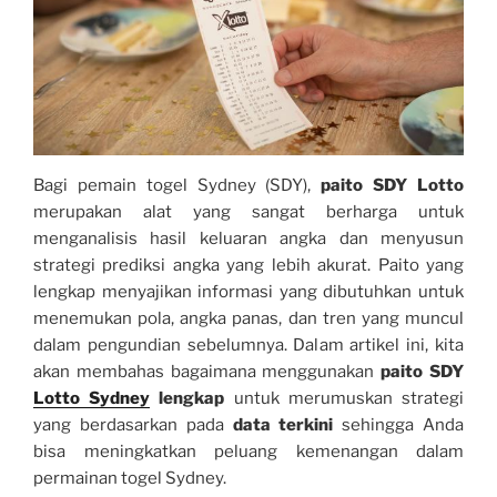
Bagi pemain togel Sydney (SDY),
paito SDY Lotto
merupakan alat yang sangat berharga untuk
menganalisis hasil keluaran angka dan menyusun
strategi prediksi angka yang lebih akurat. Paito yang
lengkap menyajikan informasi yang dibutuhkan untuk
menemukan pola, angka panas, dan tren yang muncul
dalam pengundian sebelumnya. Dalam artikel ini, kita
akan membahas bagaimana menggunakan
paito SDY
Lotto Sydney
lengkap
untuk merumuskan strategi
yang berdasarkan pada
data terkini
sehingga Anda
bisa meningkatkan peluang kemenangan dalam
permainan togel Sydney.