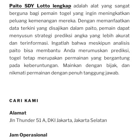
Paito SDY Lotto lengkap
adalah alat yang sangat
berguna bagi pemain togel yang ingin meningkatkan
peluang kemenangan mereka. Dengan memanfaatkan
data terkini yang disajikan dalam paito, pemain dapat
menyusun strategi prediksi angka yang lebih akurat
dan terinformasi. Ingatlah bahwa meskipun analisis
paito bisa membantu Anda merumuskan prediksi,
togel tetap merupakan permainan yang bergantung
pada keberuntungan. Mainkan dengan bijak, dan
nikmati permainan dengan penuh tanggung jawab.
CARI KAMI
Alamat
Jln Thunder 51 A, DKI Jakarta, Jakarta Selatan
Jam Operasional