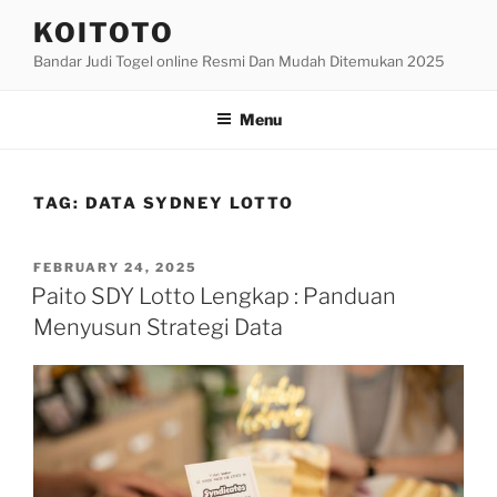
Skip
KOITOTO
to
Bandar Judi Togel online Resmi Dan Mudah Ditemukan 2025
content
Menu
TAG:
DATA SYDNEY LOTTO
POSTED
FEBRUARY 24, 2025
ON
Paito SDY Lotto Lengkap : Panduan
Menyusun Strategi Data