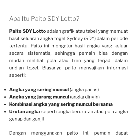
Apa Itu Paito SDY Lotto?
Paito SDY Lotto
adalah grafik atau tabel yang memuat
hasil keluaran angka togel Sydney (SDY) dalam periode
tertentu. Paito ini mengatur hasil angka yang keluar
secara sistematis, sehingga pemain bisa dengan
mudah melihat pola atau tren yang terjadi dalam
undian togel. Biasanya, paito menyajikan informasi
seperti:
Angka yang sering muncul
(angka panas)
Angka yang jarang muncul
(angka dingin)
Kombinasi angka yang sering muncul bersama
Urutan angka
seperti angka berurutan atau pola angka
genap dan ganjil
Dengan menggunakan paito ini, pemain dapat