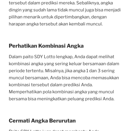
tersebut dalam prediksi mereka. Sebaliknya, angka
dingin yang sudah lama tidak muncul juga bisa menjadi
pilihan menarik untuk dipertimbangkan, dengan
harapan angka tersebut akan kembali muncul.
Perhatikan Kombinasi Angka
Dalam paito SDY Lotto lengkap, Anda dapat melihat
kombinasi angka yang sering keluar bersamaan dalam
periode tertentu. Misalnya, jika angka 1 dan 3 sering
muncul bersamaan, Anda bisa mencoba memasukkan
kombinasi tersebut dalam prediksi Anda.
Memperhatikan pola kombinasi angka yang muncul
bersama bisa meningkatkan peluang prediksi Anda.
Cermati Angka Berurutan