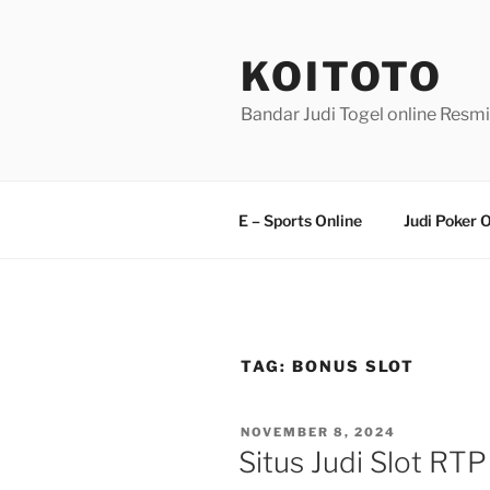
Skip
to
KOITOTO
content
Bandar Judi Togel online Res
E – Sports Online
Judi Poker 
TAG:
BONUS SLOT
POSTED
NOVEMBER 8, 2024
ON
Situs Judi Slot RTP