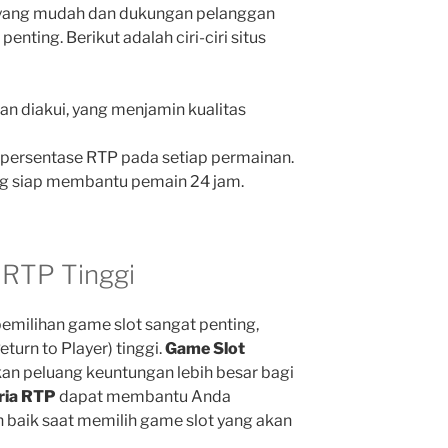
i yang mudah dan dukungan pelanggan
penting. Berikut adalah ciri-ciri situs
an diakui, yang menjamin kualitas
 persentase RTP pada setiap permainan.
g siap membantu pemain 24 jam.
 RTP Tinggi
pemilihan game slot sangat penting,
turn to Player) tinggi.
Game Slot
n peluang keuntungan lebih besar bagi
ria RTP
dapat membantu Anda
 baik saat memilih game slot yang akan