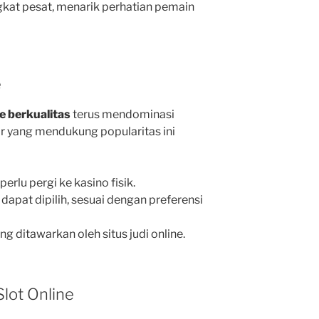
kat pesat, menarik perhatian pemain
e
ne berkualitas
terus mendominasi
tor yang mendukung popularitas ini
perlu pergi ke kasino fisik.
dapat dipilih, sesuai dengan preferensi
 ditawarkan oleh situs judi online.
lot Online