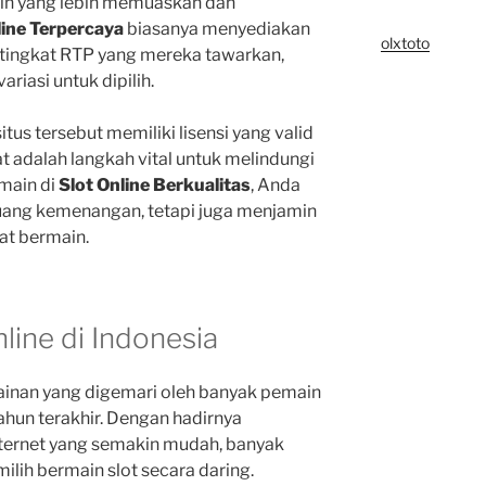
n yang lebih memuaskan dan
line Terpercaya
biasanya menyediakan
olxtoto
 tingkat RTP yang mereka tawarkan,
riasi untuk dipilih.
tus tersebut memiliki lisensi yang valid
 adalah langkah vital untuk melindungi
main di
Slot Online Berkualitas
, Anda
uang kemenangan, tetapi juga menjamin
t bermain.
line di Indonesia
mainan yang digemari oleh banyak pemain
ahun terakhir. Dengan hadirnya
nternet yang semakin mudah, banyak
lih bermain slot secara daring.