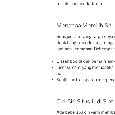
melakukan pendaftaran.
Mengapa Memilih Situ
Situs judi slot yang terperc
tidak hanya mendukung pengal
jaminan keamanan. Beberapa ala
Ulasan positif dari pemain lai
Lisensi resmi yang memastika
adil.
Kebijakan transparan mengena
Ciri-Ciri Situs Judi Slo
Ada beberapa ciri yang mem